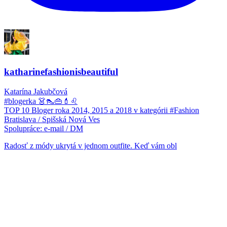
katharinefashionisbeautiful
Katarína Jakubčová
#blogerka 👗👠👜💄♌
TOP 10 Bloger roka 2014, 2015 a 2018 v kategórii #Fashion
Bratislava / Spišská Nová Ves
Spolupráce: e-mail / DM
Radosť z módy ukrytá v jednom outfite. Keď vám obl