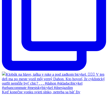
Keď konečne vonku svieti slnko, netreba sa báť živ