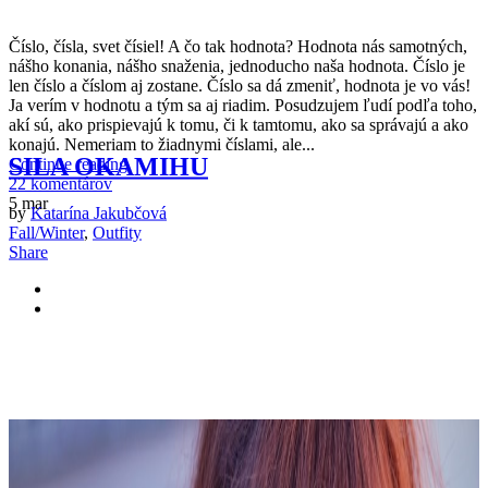
Č
íslo, čísla, svet čísiel! A čo tak hodnota? Hodnota nás samotných,
nášho konania, nášho snaženia, jednoducho naša hodnota. Číslo je
len číslo a číslom aj zostane. Číslo sa dá zmeniť, hodnota je vo vás!
Ja verím v hodnotu a tým sa aj riadim. Posudzujem ľudí podľa toho,
akí sú, ako prispievajú k tomu, či k tamtomu, ako sa správajú a ako
konajú. Nemeriam to žiadnymi číslami, ale...
SILA OKAMIHU
Continue reading
22 komentárov
5
mar
by
Katarína Jakubčová
Fall/Winter
,
Outfity
Share