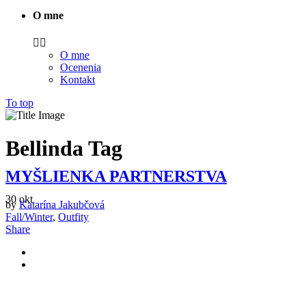
O mne
O mne
Ocenenia
Kontakt
To top
Bellinda Tag
MYŠLIENKA PARTNERSTVA
30
okt
by
Katarína Jakubčová
Fall/Winter
,
Outfity
Share