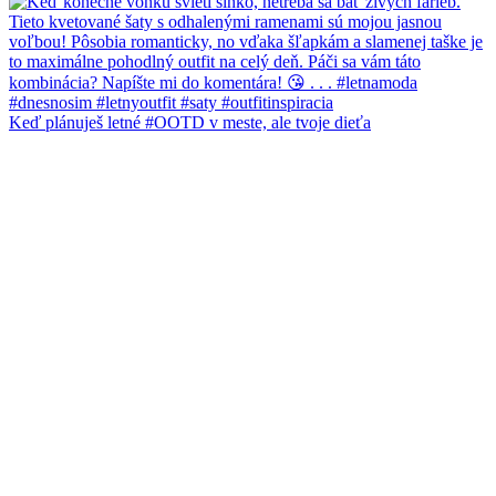
Keď plánuješ letné #OOTD v meste, ale tvoje dieťa