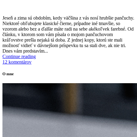
J
eseň a zima sú obdobím, kedy väčšina z vás nosí hrubšie pančuchy.
Niektoré obľubujete klasické čierne, prípadne iné tmavšie, so
vzorom alebo bez a ďalšie máte radi na sebe akékoľvek farebné. Od
článku, v ktorom som vám písala o mojom pančuchovom
kráľovstve prešla nejaká tá doba. Z jednej kopy, ktorú ste mali
možnosť vidieť v dávnejšom príspevku tu sa stali dve, ak nie tri.
Dnes vám predstavím...
Continue reading
12 komentárov
O mne