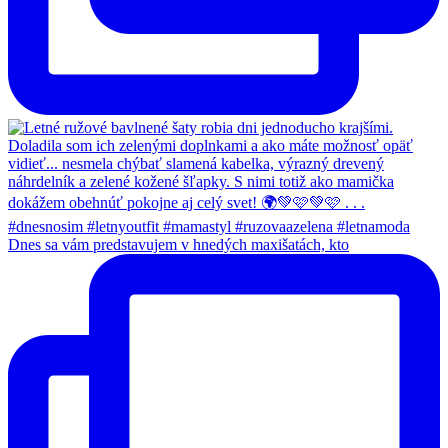
Dnes sa vám predstavujem v hnedých maxišatách, kto