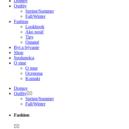
Domov
Outfity
Spring/Summer
Fall/Winter
Fashion
Lookbook
Ako nosiť
Tipy
Ostatné
Byt a bývanie
Shop
Spolupráca
O mne
O mne
Ocenenia
Kontakt
Domov
Outfity
Spring/Summer
Fall/Winter
Fashion