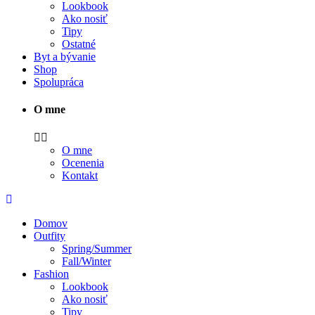
Lookbook
Ako nosiť
Tipy
Ostatné
Byt a bývanie
Shop
Spolupráca
O mne
O mne
Ocenenia
Kontakt
Domov
Outfity
Spring/Summer
Fall/Winter
Fashion
Lookbook
Ako nosiť
Tipy