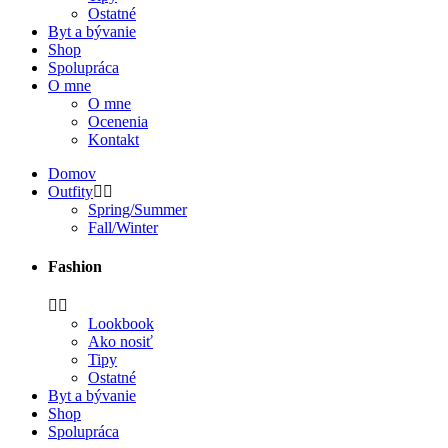
Ostatné
Byt a bývanie
Shop
Spolupráca
O mne
O mne
Ocenenia
Kontakt
Domov
Outfity
Spring/Summer
Fall/Winter
Fashion
Lookbook
Ako nosiť
Tipy
Ostatné
Byt a bývanie
Shop
Spolupráca