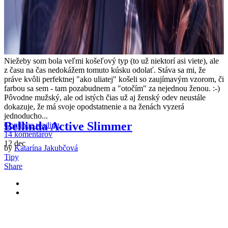
N
iežeby som bola veľmi košeľový typ (to už niektorí asi viete), ale
z času na čas nedokážem tomuto kúsku odolať. Stáva sa mi, že
práve kvôli perfektnej "ako uliatej" košeli so zaujímavým vzorom, či
farbou sa sem - tam pozabudnem a "otočím" za nejednou ženou. :-)
Pôvodne mužský, ale od istých čias už aj ženský odev neustále
dokazuje, že má svoje opodstatnenie a na ženách vyzerá
jednoducho...
Bellinda Active Slimmer
Continue reading
14 komentárov
12
dec
by
Katarína Jakubčová
Tipy
Share