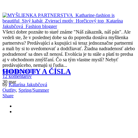
V
šetci dobre poznáte to staré známe "Náš zákazník, náš pán". Ale
vedeli ste, že v poslednej dobe sa do popredia dostáva myšlienka
partnerstva? Predávajúci a kupujúci sú teraz jednoznačne partnermi
a mali by si to uvedomovať a dodržiavať. Žiadna nadradenosť alebo
podradenosť sa dnes už nenosí. Evolúcia je tu stále a platí to predsa
aj v obchodnom zmýšľaní. Čo sa tým vlastne myslí? Nebyť
predávajúceho, nemajú si ľudia...
HODNOTY A ČÍSLA
Continue reading
12 komentárov
30
mar
by
Katarína Jakubčová
Outfity
,
Spring/Summer
Share