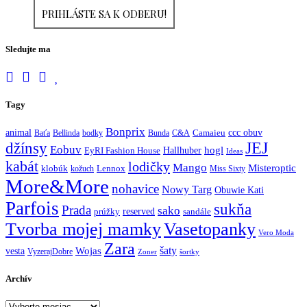
Sledujte ma
Tagy
Bonprix
ccc obuv
animal
Baťa
Bellinda
bodky
Bunda
C&A
Camaieu
JEJ
džínsy
Eobuv
hogl
Hallhuber
EyRI Fashion House
Ideas
kabát
lodičky
Mango
Misteroptic
klobúk
kožuch
Lennox
Miss Sixty
More&More
nohavice
Nowy Targ
Obuwie Kati
Parfois
sukňa
Prada
sako
reserved
prúžky
sandále
Tvorba mojej mamky
Vasetopanky
Vero Moda
Zara
šaty
Wojas
vesta
VyzerajDobre
Zoner
šortky
Archív
Archív