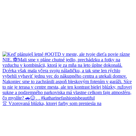
👚 Vzorovaná blúzka, ktorej farby som preniesla na