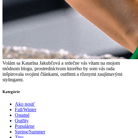
V
olám sa Katarína Jakubčová a srdečne vás vítam na mojom
módnom blogu, prostredníctvom ktorého by som vás rada
inšpirovala svojimi článkami, outfitmi a rôznymi zaujímavými
stylingami.
Kategórie
Ako nosiť
Fall/Winter
Ostatné
Outfity
Populárne
Spring/Summer
Tipy