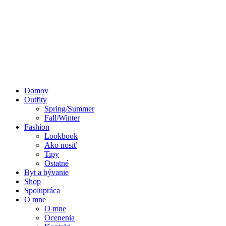
Domov
Outfity
Spring/Summer
Fall/Winter
Fashion
Lookbook
Ako nosiť
Tipy
Ostatné
Byt a bývanie
Shop
Spolupráca
O mne
O mne
Ocenenia