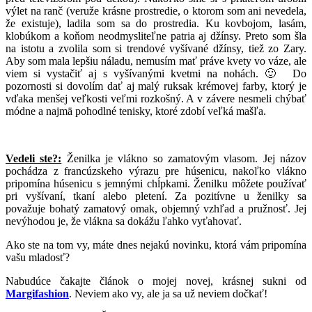
výlet na ranč (veruže krásne prostredie, o ktorom som ani nevedela,
že existuje), ladila som sa do prostredia. Ku kovbojom, lasám,
klobúkom a koňom neodmysliteľne patria aj džínsy. Preto som šla
na istotu a zvolila som si trendové vyšívané džínsy, tiež zo Zary.
Aby som mala lepšiu náladu, nemusím mať práve kvety vo váze, ale
viem si vystačiť aj s vyšívanými kvetmi na nohách. 🙂 Do
pozornosti si dovolím dať aj malý ruksak krémovej farby, ktorý je
vďaka menšej veľkosti veľmi rozkošný. A v závere nesmeli chýbať
módne a najmä pohodlné tenisky, ktoré zdobí veľká mašľa.
Vedeli ste?:
Ženilka je vlákno so zamatovým vlasom. Jej názov
pochádza z francúzskeho výrazu pre húsenicu, nakoľko vlákno
pripomína húsenicu s jemnými chĺpkami. Ženilku môžete používať
pri vyšívaní, tkaní alebo pletení. Za pozitívne u ženilky sa
považuje bohatý zamatový omak, objemný vzhľad a pružnosť. Jej
nevýhodou je, že vlákna sa dokážu ľahko vyťahovať.
Ako ste na tom vy, máte dnes nejakú novinku, ktorá vám pripomína
vašu mladosť?
Nabudúce čakajte článok o mojej novej, krásnej sukni od
Margifashion
. Neviem ako vy, ale ja sa už neviem dočkať!