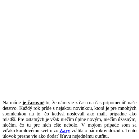
N
a móde
je čarovné
to, že nám vie z času na čas pripomenúť naše
detstvo. Každý rok príde s nejakou novinkou, ktorá je pre mnohých
spomienkou na to, čo kedysi nosievali ako malí, prípadne ako
mladší. Pre ostatných je však niečím úplne novým, niečím úžasným,
niečím, čo tu pre nich ešte nebolo. V mojom prípade som sa
vďaka koralovému svetru zo
Zary
vrátila o pár rokov dozadu. Tento
úlovok presne vie ako dodať šťavu nejednému outfitu.