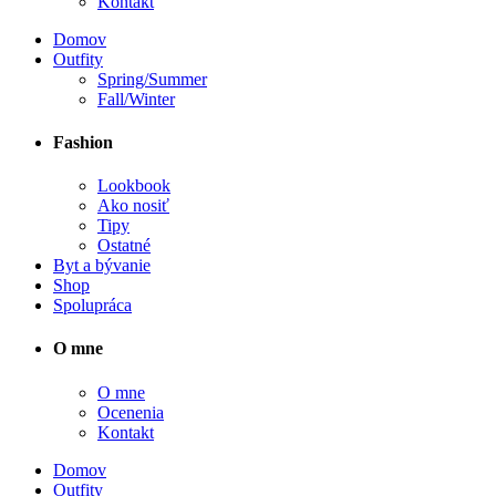
Kontakt
Domov
Outfity
Spring/Summer
Fall/Winter
Fashion
Lookbook
Ako nosiť
Tipy
Ostatné
Byt a bývanie
Shop
Spolupráca
O mne
O mne
Ocenenia
Kontakt
Domov
Outfity