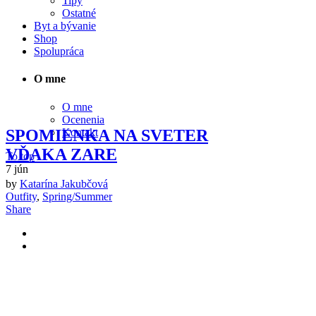
Tipy
Ostatné
Byt a bývanie
Shop
Spolupráca
O mne
O mne
Ocenenia
SPOMIENKA NA SVETER
Kontakt
VĎAKA ZARE
To top
7
jún
by
Katarína Jakubčová
Outfity
,
Spring/Summer
Share