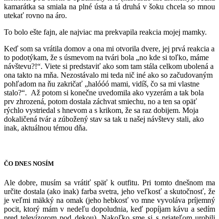
kamarátka sa smiala na plné ústa a tá druhá v šoku chcela so mnou
utekať rovno na áro.
To bolo ešte fajn, ale najviac ma prekvapila reakcia mojej mamky.
Keď som sa vrátila domov a ona mi otvorila dvere, jej prvá reakcia a
to podotýkam, že s úsmevom na tvári bola „no kde si toľko, máme
návštevu?!“. Viete si predstaviť ako som tam stála celkom ubolená a
ona takto na mňa. Nezostávalo mi teda nič iné ako so začudovaným
pohľadom na ňu zakričať „halóóó mami, vidíš, čo sa mi vlastne
stalo?“. Až potom si konečne uvedomila ako vyzerám a tak bola
prv zhrozená, potom dostala záchvat smiechu, no a ten sa opäť
rýchlo vystriedal s hnevom a s krikom, že sa raz dobijem. Moja
dokaličená tvár a zúbožený stav sa tak u našej návštevy stali, ako
inak, aktuálnou témou dňa.
ČO DNES NOSÍM
Ale dobre, musím sa vrátiť späť k outfitu. Pri tomto dnešnom ma
určite dostala (ako inak) farba svetra, jeho veľkosť a skutočnosť, že
je veľmi mäkký na omak (jeho hebkosť vo mne vyvoláva príjemný
pocit, ktorý mám v nedeľu dopoludnia, keď popíjam kávu a sedím
pred televízorom pod dekou). Nakoľko sme si s priateľom urobili