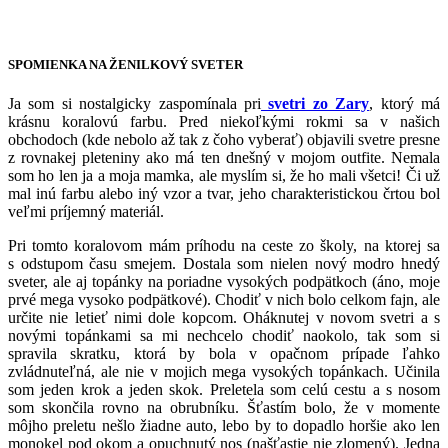
SPOMIENKA NA ŽENILKOVÝ SVETER
Ja som si nostalgicky zaspomínala pri
svetri zo Zary
, ktorý má
krásnu koralovú farbu. Pred niekoľkými rokmi sa v našich
obchodoch (kde nebolo až tak z čoho vyberať) objavili svetre presne
z rovnakej pleteniny ako má ten dnešný v mojom outfite. Nemala
som ho len ja a moja mamka, ale myslím si, že ho mali všetci! Či už
mal inú farbu alebo iný vzor a tvar, jeho charakteristickou črtou bol
veľmi príjemný materiál.
Pri tomto koralovom mám príhodu na ceste zo školy, na ktorej sa
s odstupom času smejem. Dostala som nielen nový modro hnedý
sveter, ale aj topánky na poriadne vysokých podpätkoch (áno, moje
prvé mega vysoko podpätkové). Chodiť v nich bolo celkom fajn, ale
určite nie letieť nimi dole kopcom. Oháknutej v novom svetri a s
novými topánkami sa mi nechcelo chodiť naokolo, tak som si
spravila skratku, ktorá by bola v opačnom prípade ľahko
zvládnuteľná, ale nie v mojich mega vysokých topánkach. Učinila
som jeden krok a jeden skok. Preletela som celú cestu a s nosom
som skončila rovno na obrubníku. Šťastím bolo, že v momente
môjho preletu nešlo žiadne auto, lebo by to dopadlo horšie ako len
monokel pod okom a opuchnutý nos (našťastie nie zlomený). Jedna