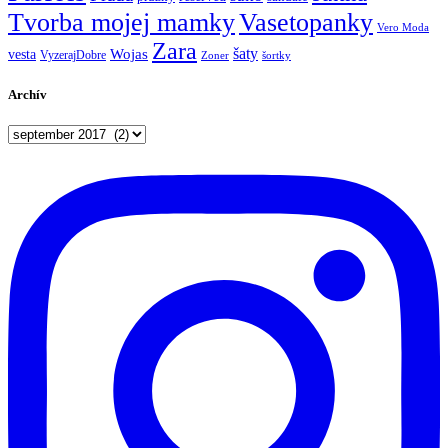
Tvorba mojej mamky
Vasetopanky
Vero Moda
Zara
šaty
Wojas
vesta
VyzerajDobre
Zoner
šortky
Archív
Archív