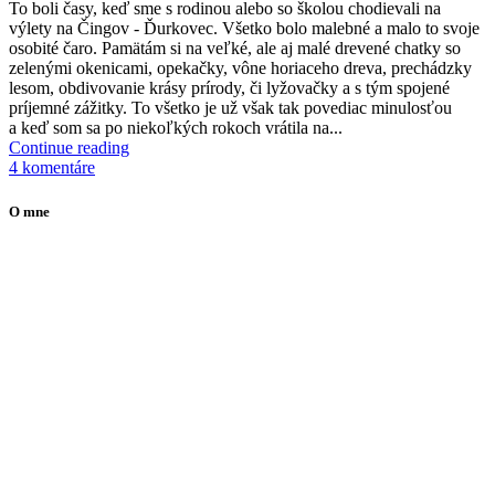
T
o boli časy, keď sme s rodinou alebo so školou chodievali na
výlety na Čingov - Ďurkovec. Všetko bolo malebné a malo to svoje
osobité čaro. Pamätám si na veľké, ale aj malé drevené chatky so
zelenými okenicami, opekačky, vône horiaceho dreva, prechádzky
lesom, obdivovanie krásy prírody, či lyžovačky a s tým spojené
príjemné zážitky. To všetko je už však tak povediac minulosťou
a keď som sa po niekoľkých rokoch vrátila na...
Continue reading
4 komentáre
O mne