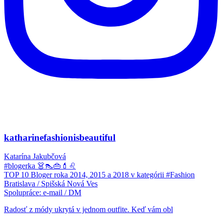
katharinefashionisbeautiful
Katarína Jakubčová
#blogerka 👗👠👜💄♌
TOP 10 Bloger roka 2014, 2015 a 2018 v kategórii #Fashion
Bratislava / Spišská Nová Ves
Spolupráce: e-mail / DM
Radosť z módy ukrytá v jednom outfite. Keď vám obl