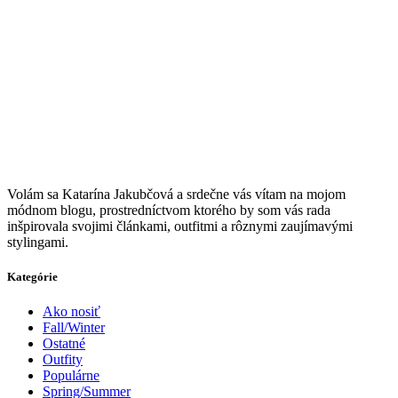
V
olám sa Katarína Jakubčová a srdečne vás vítam na mojom
módnom blogu, prostredníctvom ktorého by som vás rada
inšpirovala svojimi článkami, outfitmi a rôznymi zaujímavými
stylingami.
Kategórie
Ako nosiť
Fall/Winter
Ostatné
Outfity
Populárne
Spring/Summer