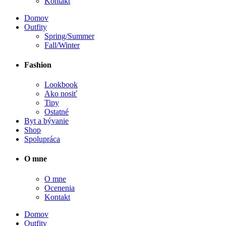
Kontakt
Domov
Outfity
Spring/Summer
Fall/Winter
Fashion
Lookbook
Ako nosiť
Tipy
Ostatné
Byt a bývanie
Shop
Spolupráca
O mne
O mne
Ocenenia
Kontakt
Domov
Outfity