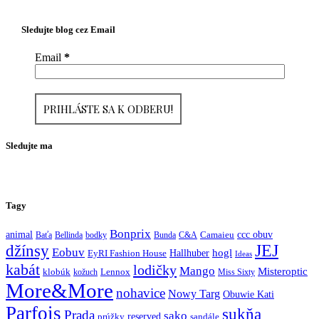
Sledujte blog cez Email
Email
*
Sledujte ma
Tagy
Bonprix
ccc obuv
animal
Baťa
Bellinda
bodky
Bunda
C&A
Camaieu
JEJ
džínsy
Eobuv
hogl
Hallhuber
EyRI Fashion House
Ideas
kabát
lodičky
Mango
Misteroptic
klobúk
kožuch
Lennox
Miss Sixty
More&More
nohavice
Nowy Targ
Obuwie Kati
Parfois
sukňa
Prada
sako
reserved
prúžky
sandále