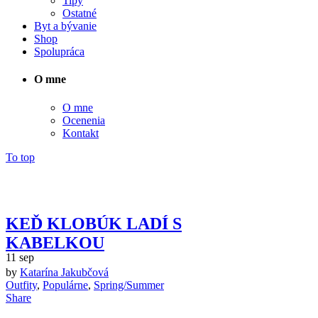
Tipy
Ostatné
Byt a bývanie
Shop
Spolupráca
O mne
O mne
Ocenenia
Kontakt
To top
KEĎ KLOBÚK LADÍ S
KABELKOU
11
sep
september
by
Katarína Jakubčová
2017
Outfity
,
Populárne
,
Spring/Summer
Share