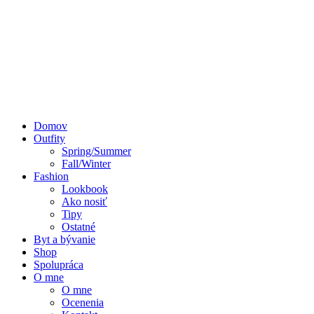
Domov
Outfity
Spring/Summer
Fall/Winter
Fashion
Lookbook
Ako nosiť
Tipy
Ostatné
Byt a bývanie
Shop
Spolupráca
O mne
O mne
Ocenenia