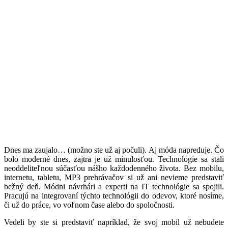
D
nes ma zaujalo… (možno ste už aj počuli). Aj móda napreduje. Čo
bolo moderné dnes, zajtra je už minulosťou. Technológie sa stali
neoddeliteľnou súčasťou nášho každodenného života. Bez mobilu,
internetu, tabletu, MP3 prehrávačov si už ani nevieme predstaviť
bežný deň. Módni návrhári a experti na IT technológie sa spojili.
Pracujú na integrovaní týchto technológii do odevov, ktoré nosíme,
či už do práce, vo voľnom čase alebo do spoločnosti.
Vedeli by ste si predstaviť napríklad, že svoj mobil už nebudete