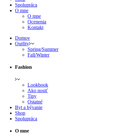
Spolupráca
O mne
O mne
Ocenenia
Kontakt
Domov
Outfity
Spring/Summer
Fall/Winter
Fashion
Lookbook
Ako nosiť
Tipy
Ostatné
Byt a bývanie
Shop
Spolupráca
O mne