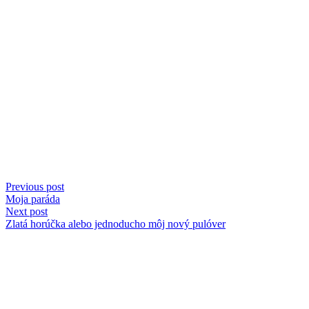
Previous post
Moja paráda
Next post
Zlatá horúčka alebo jednoducho môj nový pulóver