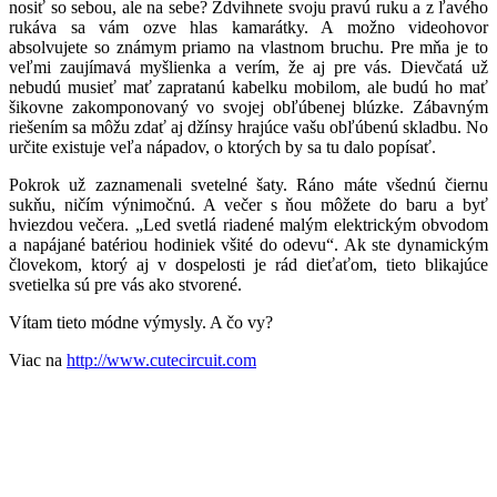
nosiť so sebou, ale na sebe? Zdvihnete svoju pravú ruku a z ľavého
rukáva sa vám ozve hlas kamarátky. A možno videohovor
absolvujete so známym priamo na vlastnom bruchu. Pre mňa je to
veľmi zaujímavá myšlienka a verím, že aj pre vás. Dievčatá už
nebudú musieť mať zapratanú kabelku mobilom, ale budú ho mať
šikovne zakomponovaný vo svojej obľúbenej blúzke. Zábavným
riešením sa môžu zdať aj džínsy hrajúce vašu obľúbenú skladbu. No
určite existuje veľa nápadov, o ktorých by sa tu dalo popísať.
Pokrok už zaznamenali svetelné šaty. Ráno máte všednú čiernu
sukňu, ničím výnimočnú. A večer s ňou môžete do baru a byť
hviezdou večera. „Led svetlá riadené malým elektrickým obvodom
a napájané batériou hodiniek všité do odevu“. Ak ste dynamickým
človekom, ktorý aj v dospelosti je rád dieťaťom, tieto blikajúce
svetielka sú pre vás ako stvorené.
Vítam tieto módne výmysly. A čo vy?
Viac na
http://www.cutecircuit.com