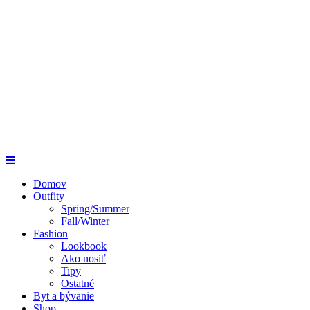
Domov
Outfity
Spring/Summer
Fall/Winter
Fashion
Lookbook
Ako nosiť
Tipy
Ostatné
Byt a bývanie
Shop