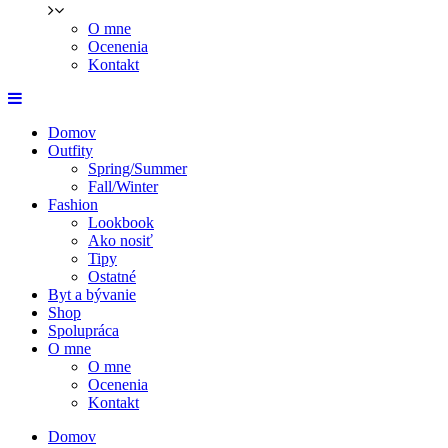
O mne
Ocenenia
Kontakt
Domov
Outfity
Spring/Summer
Fall/Winter
Fashion
Lookbook
Ako nosiť
Tipy
Ostatné
Byt a bývanie
Shop
Spolupráca
O mne
O mne
Ocenenia
Kontakt
Domov