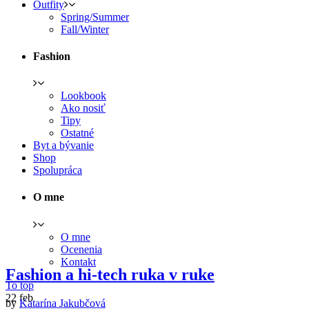
Outfity
Spring/Summer
Fall/Winter
Fashion
Lookbook
Ako nosiť
Tipy
Ostatné
Byt a bývanie
Shop
Spolupráca
O mne
O mne
Ocenenia
Kontakt
Fashion a hi-tech ruka v ruke
To top
22
feb
by
Katarína Jakubčová