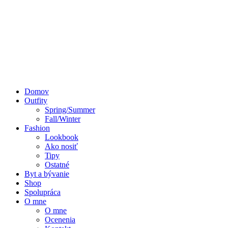
Domov
Outfity
Spring/Summer
Fall/Winter
Fashion
Lookbook
Ako nosiť
Tipy
Ostatné
Byt a bývanie
Shop
Spolupráca
O mne
O mne
Ocenenia