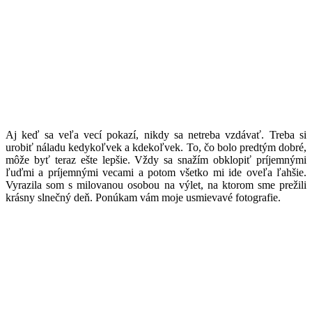
A
j keď sa veľa vecí pokazí, nikdy sa netreba vzdávať. Treba si
urobiť náladu kedykoľvek a kdekoľvek. To, čo bolo predtým dobré,
môže byť teraz ešte lepšie. Vždy sa snažím obklopiť príjemnými
ľuďmi a príjemnými vecami a potom všetko mi ide oveľa ľahšie.
Vyrazila som s milovanou osobou na výlet, na ktorom sme prežili
krásny slnečný deň. Ponúkam vám moje usmievavé fotografie.