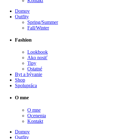
Kontakt
Domov
Outfity
Spring/Summer
Fall/Winter
Fashion
Lookbook
Ako nosiť
Tipy
Ostatné
Byt a bývanie
Shop
Spolupráca
O mne
O mne
Ocenenia
Kontakt
Domov
Outfity