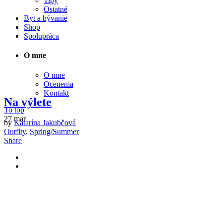
Tipy
Ostatné
Byt a bývanie
Shop
Spolupráca
O mne
O mne
Ocenenia
Kontakt
Na výlete
To top
27
mar
by
Katarína Jakubčová
Outfity
,
Spring/Summer
Share