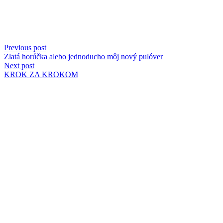
Previous post
Zlatá horúčka alebo jednoducho môj nový pulóver
Next post
KROK ZA KROKOM