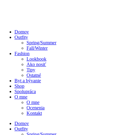
Domov
Outfity
Spring/Summer
Fall/Winter
Fashion
Lookbook
Ako nosiť
Tipy
Ostatné
Byt a bývanie
Shop
Spolupráca
O mne
O mne
Ocenenia
Kontakt
Domov
Outfity
Spring/Summer