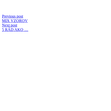
Previous post
MIX VZOROV
Next post
5 RÁD AKO …