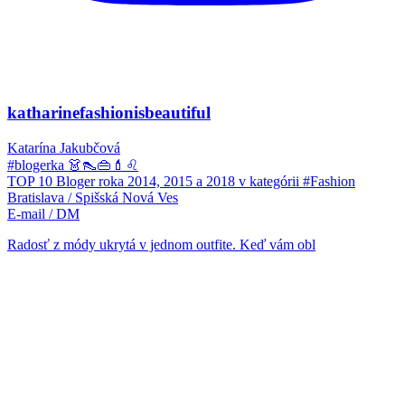
katharinefashionisbeautiful
Katarína Jakubčová
#blogerka 👗👠👜💄♌
TOP 10 Bloger roka 2014, 2015 a 2018 v kategórii #Fashion
Bratislava / Spišská Nová Ves
E-mail / DM
Radosť z módy ukrytá v jednom outfite. Keď vám obl