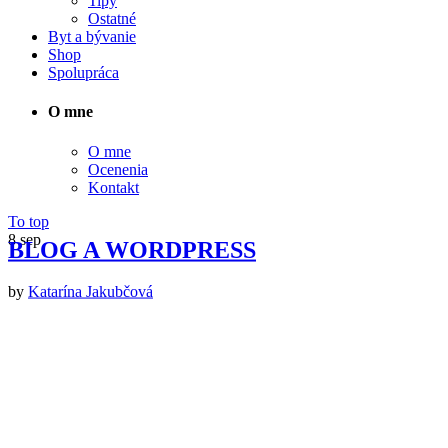
Tipy
Ostatné
Byt a bývanie
Shop
Spolupráca
O mne
O mne
Ocenenia
Kontakt
To top
8
sep
BLOG A WORDPRESS
by
Katarína Jakubčová