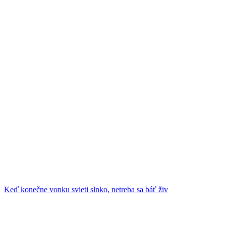
Keď konečne vonku svieti slnko, netreba sa báť živ