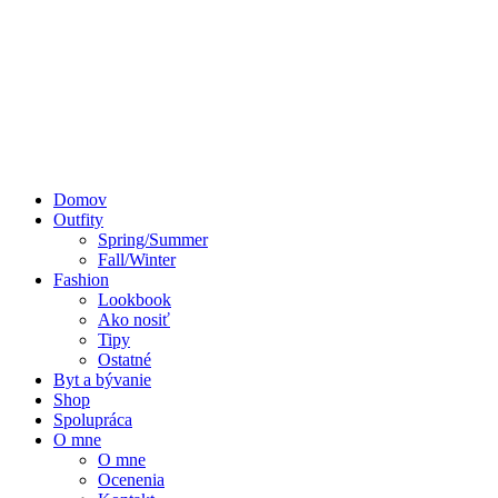
Domov
Outfity
Spring/Summer
Fall/Winter
Fashion
Lookbook
Ako nosiť
Tipy
Ostatné
Byt a bývanie
Shop
Spolupráca
O mne
O mne
Ocenenia