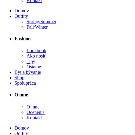
Kontakt
Domov
Outfity
Spring/Summer
Fall/Winter
Fashion
Lookbook
Ako nosiť
Tipy
Ostatné
Byt a bývanie
Shop
Spolupráca
O mne
O mne
Ocenenia
Kontakt
Domov
Outfity