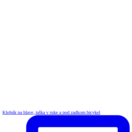
Klobúk na hlave, taška v ruke a pod zadkom bicykel