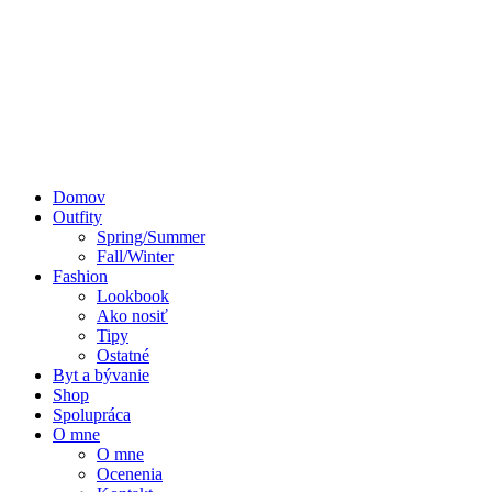
Domov
Outfity
Spring/Summer
Fall/Winter
Fashion
Lookbook
Ako nosiť
Tipy
Ostatné
Byt a bývanie
Shop
Spolupráca
O mne
O mne
Ocenenia