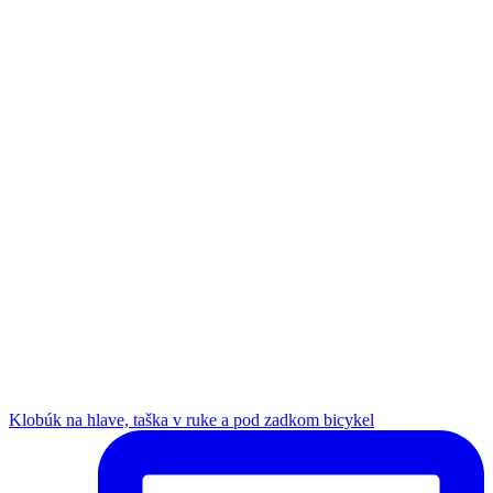
Klobúk na hlave, taška v ruke a pod zadkom bicykel