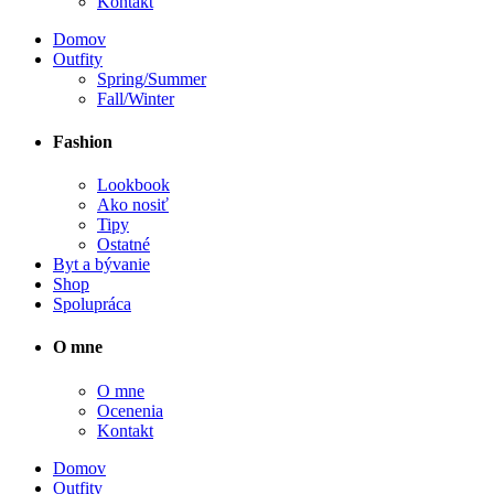
Kontakt
Domov
Outfity
Spring/Summer
Fall/Winter
Fashion
Lookbook
Ako nosiť
Tipy
Ostatné
Byt a bývanie
Shop
Spolupráca
O mne
O mne
Ocenenia
Kontakt
Domov
Outfity