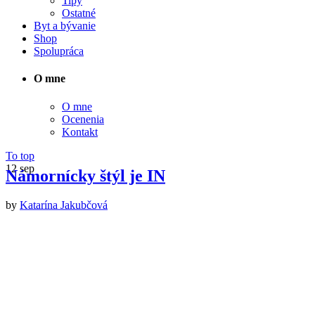
Tipy
Ostatné
Byt a bývanie
Shop
Spolupráca
O mne
O mne
Ocenenia
Kontakt
To top
12
sep
Námornícky štýl je IN
by
Katarína Jakubčová