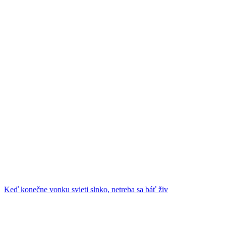
Keď konečne vonku svieti slnko, netreba sa báť živ