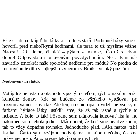
E
šte si ideme kúpiť tie látky a na dnes stačí. Podobné frázy sme si
hovorili pred niekoľkými hodinami, ale teraz to už myslíme vážne.
Naozaj! Tak ideme, či nie? – pýtam sa mamky. Čo už s tebou,
dobre! Odpovedala s unaveným povzdychnutím. No a kam nás
zaviedlo tentokrát naše spoločné nadšenie pre módu? No predsa do
metrového textilu s najlepším výberom v Bratislave aký poznám.
Neobjavený raj látok
Vstúpili sme teda do obchodu s jasným cieľom, rýchlo nakúpiť a ísť
konečne domov, kde sa budeme zo všetkého vytešovať pri
rozvoniavajúcej kávičke. Ale len, čo sme opäť uvideli tie všetkými
farbami hýriace látky, usúdili sme, že až tak jasné a rýchle to
nebude. A bolo to tak! Pôvodne som plánovala kupovať iba ja, no
nakoniec som nebola jediná. Mám pocit, že keď sme my dve spolu,
tak to vždy dopadne rovnako. Jednoducho platí, „Aká matka, taká
Katka“. Často sa navzájom motivujeme ku kúpe niečoho, čo sme
práve nechceli. Áno, presne tak, čo sme nechceli.