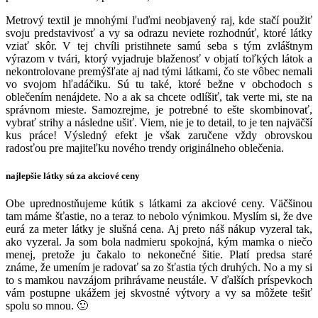
Metrový textil je mnohými ľuďmi neobjavený raj, kde stačí použiť
svoju predstavivosť a vy sa odrazu neviete rozhodnúť, ktoré látky
vziať skôr. V tej chvíli pristihnete samú seba s tým zvláštnym
výrazom v tvári, ktorý vyjadruje blaženosť v objatí toľkých látok a
nekontrolovane premýšľate aj nad tými látkami, čo ste vôbec nemali
vo svojom hľadáčiku. Sú tu také, ktoré bežne v obchodoch s
oblečením nenájdete. No a ak sa chcete odlíšiť, tak verte mi, ste na
správnom mieste. Samozrejme, je potrebné to ešte skombinovať,
vybrať strihy a následne ušiť. Viem, nie je to detail, to je ten najväčší
kus práce! Výsledný efekt je však zaručene vždy obrovskou
radosťou pre majiteľku nového trendy originálneho oblečenia.
najlepšie látky sú za akciové ceny
Obe uprednostňujeme kútik s látkami za akciové ceny. Väčšinou
tam máme šťastie, no a teraz to nebolo výnimkou. Myslím si, že dve
eurá za meter látky je slušná cena. Aj preto náš nákup vyzeral tak,
ako vyzeral. Ja som bola nadmieru spokojná, kým mamka o niečo
menej, pretože ju čakalo to nekonečné šitie. Platí predsa staré
známe, že umením je radovať sa zo šťastia tých druhých. No a my si
to s mamkou navzájom prihrávame neustále. V ďalších príspevkoch
vám postupne ukážem jej skvostné výtvory a vy sa môžete tešiť
spolu so mnou. 🙂