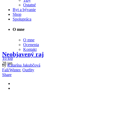
Tipy
Ostatné
Byt a bývanie
Shop
Spolupráca
O mne
O mne
Ocenenia
Kontakt
Neobjavený raj
To top
28
jan
by
Katarína Jakubčová
Fall/Winter
,
Outfity
Share