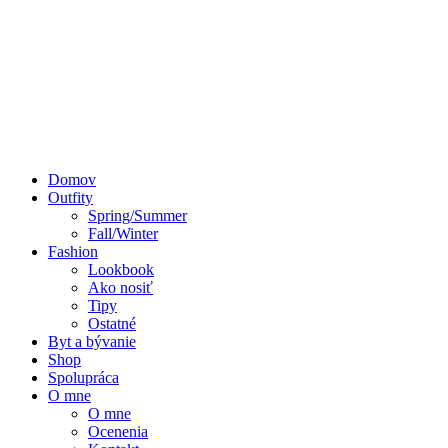
Domov
Outfity
Spring/Summer
Fall/Winter
Fashion
Lookbook
Ako nosiť
Tipy
Ostatné
Byt a bývanie
Shop
Spolupráca
O mne
O mne
Ocenenia