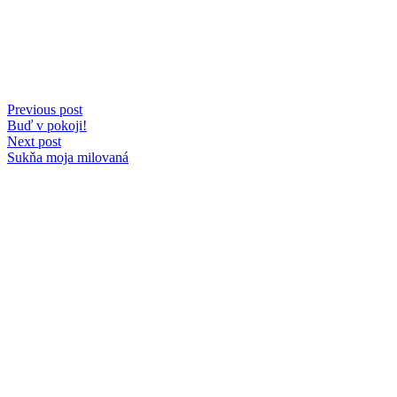
Previous post
Buď v pokoji!
Next post
Sukňa moja milovaná