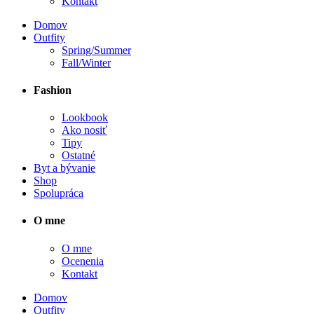
Kontakt
Domov
Outfity
Spring/Summer
Fall/Winter
Fashion
Lookbook
Ako nosiť
Tipy
Ostatné
Byt a bývanie
Shop
Spolupráca
O mne
O mne
Ocenenia
Kontakt
Domov
Outfity