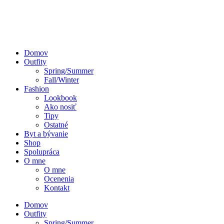
Domov
Outfity
Spring/Summer
Fall/Winter
Fashion
Lookbook
Ako nosiť
Tipy
Ostatné
Byt a bývanie
Shop
Spolupráca
O mne
O mne
Ocenenia
Kontakt
Domov
Outfity
Spring/Summer