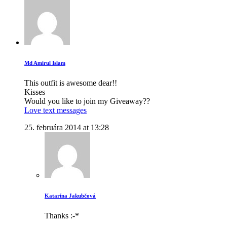
Md Amirul Islam
This outfit is awesome dear!!
Kisses
Would you like to join my Giveaway??
Love text messages
25. februára 2014 at 13:28
Katarína Jakubčová
Thanks :-*