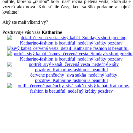
outfite, ktorého „raritou“ bola -násť ročná pletená vesta, ktorá stále
vyzerá ako nová. Kde sú tie časy, keď sa šilo poriadne a najmä
kvalitne!
Aký ste mali víkend vy?
Pozdravuje vás vaša
Katharine