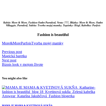
Kabát: More & More, Fashion Outlet Parndorf, Vesta: ???, Blúzka: More & More, Outlet
Villaggio, Parndorf, Sukňa: Tvorba mojej mamky, Topánky: Högl, Kabelka: Parfois
Fashion is beautiful
More&More
Parfois
Tvorba mojej mamky
Previous post
Magická baretka
Next post
Biznis look v mojom živote
You might also like
MAMA JE MAMA & KVETINOVÁ SUKŇA