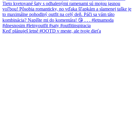
Keď plánuješ letné #OOTD v meste, ale tvoje dieťa