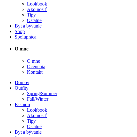
Lookbook
Ako nosiť
Tipy
Ostatné
Byt a bývanie
Shop
Spolupráca
O mne
O mne
Ocenenia
Kontakt
Domov
Outfity
Spring/Summer
Fall/Winter
Fashion
Lookbook
Ako nosiť
Tipy
Ostatné
Byt a bývanie