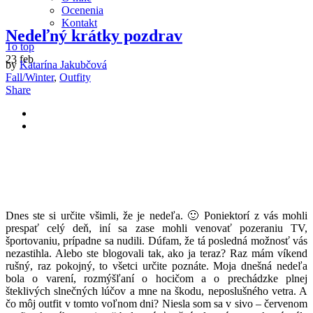
Ocenenia
Kontakt
Nedeľný krátky pozdrav
To top
23
feb
by
Katarína Jakubčová
Fall/Winter
,
Outfity
Share
D
nes ste si určite všimli, že je nedeľa. 🙂 Poniektorí z vás mohli
prespať celý deň, iní sa zase mohli venovať pozeraniu TV,
športovaniu, prípadne sa nudili. Dúfam, že tá posledná možnosť vás
nezastihla. Alebo ste blogovali tak, ako ja teraz? Raz mám víkend
rušný, raz pokojný, to všetci určite poznáte. Moja dnešná nedeľa
bola o varení, rozmýšľaní o hocičom a o prechádzke plnej
šteklivých slnečných lúčov a mne na škodu, neposlušného vetra. A
čo môj outfit v tomto voľnom dni? Niesla som sa v sivo – červenom