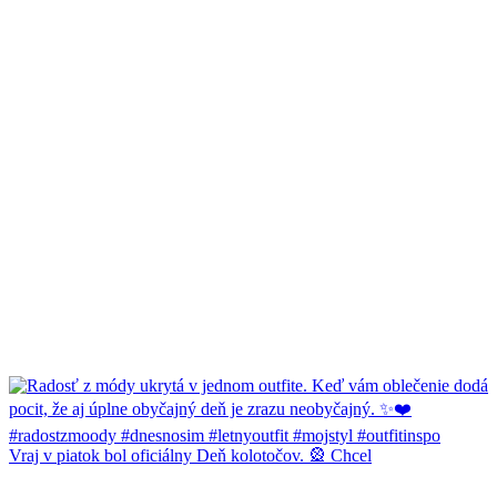
Vraj v piatok bol oficiálny Deň kolotočov. 🎡 Chcel