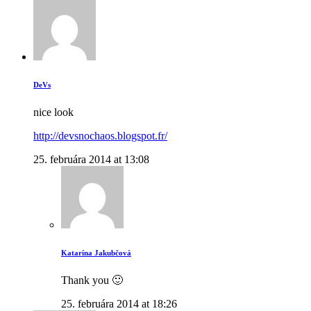
DeVs
nice look
http://devsnochaos.blogspot.fr/
25. februára 2014 at 13:08
Katarína Jakubčová
Thank you 🙂
25. februára 2014 at 18:26