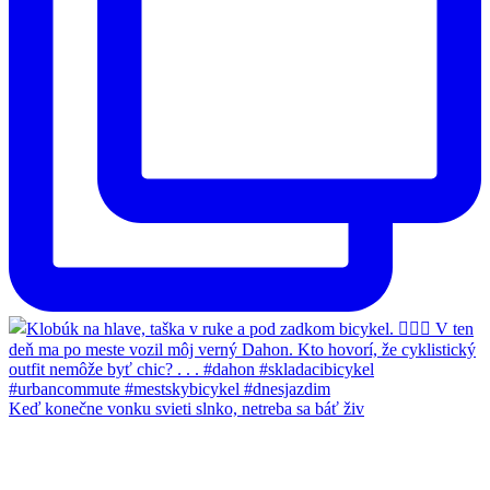
Keď konečne vonku svieti slnko, netreba sa báť živ