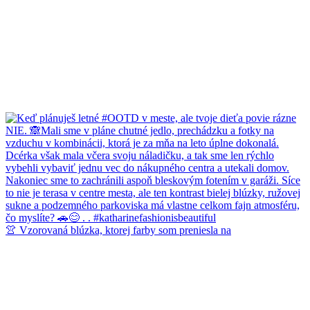
👚 Vzorovaná blúzka, ktorej farby som preniesla na