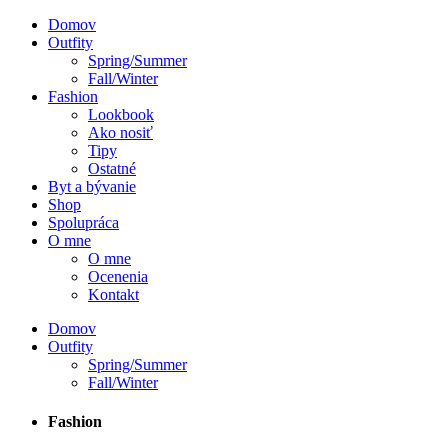
Domov
Outfity
Spring/Summer
Fall/Winter
Fashion
Lookbook
Ako nosiť
Tipy
Ostatné
Byt a bývanie
Shop
Spolupráca
O mne
O mne
Ocenenia
Kontakt
Domov
Outfity
Spring/Summer
Fall/Winter
Fashion