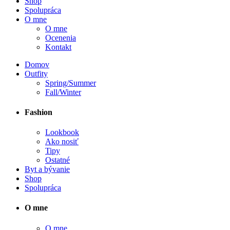
Shop
Spolupráca
O mne
O mne
Ocenenia
Kontakt
Domov
Outfity
Spring/Summer
Fall/Winter
Fashion
Lookbook
Ako nosiť
Tipy
Ostatné
Byt a bývanie
Shop
Spolupráca
O mne
O mne