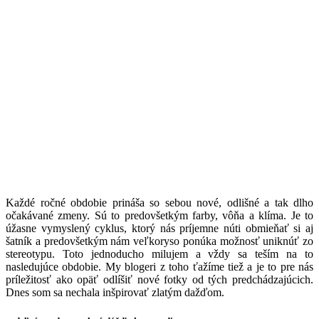
K
aždé ročné obdobie prináša so sebou nové, odlišné a tak dlho
očakávané zmeny. Sú to predovšetkým farby, vôňa a klíma. Je to
úžasne vymyslený cyklus, ktorý nás príjemne núti obmieňať si aj
šatník a predovšetkým nám veľkoryso ponúka možnosť uniknúť zo
stereotypu. Toto jednoducho milujem a vždy sa teším na to
nasledujúce obdobie. My blogeri z toho ťažíme tiež a je to pre nás
príležitosť ako opäť odlíšiť nové fotky od tých predchádzajúcich.
Dnes som sa nechala inšpirovať zlatým dažďom.