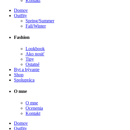
Kontakt
Domov
Outfity
Spring/Summer
Fall/Winter
Fashion
Lookbook
Ako nosiť
Tipy
Ostatné
Byt a bývanie
Shop
Spolupráca
O mne
O mne
Ocenenia
Kontakt
Domov
Outfity