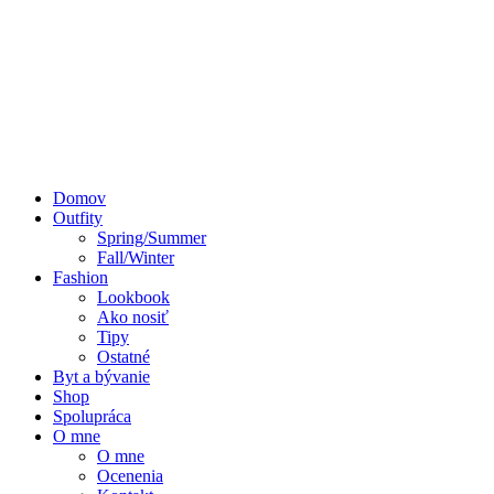
Domov
Outfity
Spring/Summer
Fall/Winter
Fashion
Lookbook
Ako nosiť
Tipy
Ostatné
Byt a bývanie
Shop
Spolupráca
O mne
O mne
Ocenenia