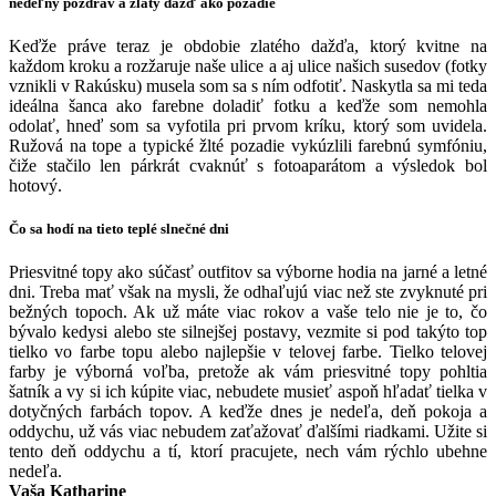
nedeľný pozdrav a zlatý dážď ako pozadie
Keďže práve teraz je obdobie zlatého dažďa, ktorý kvitne na
každom kroku a rozžaruje naše ulice a aj ulice našich susedov (fotky
vznikli v Rakúsku) musela som sa s ním odfotiť. Naskytla sa mi teda
ideálna šanca ako farebne doladiť fotku a keďže som nemohla
odolať, hneď som sa vyfotila pri prvom kríku, ktorý som uvidela.
Ružová na tope a typické žlté pozadie vykúzlili farebnú symfóniu,
čiže stačilo len párkrát cvaknúť s fotoaparátom a výsledok bol
hotový.
Čo sa hodí na tieto teplé slnečné dni
Priesvitné topy ako súčasť outfitov sa výborne hodia na jarné a letné
dni. Treba mať však na mysli, že odhaľujú viac než ste zvyknuté pri
bežných topoch. Ak už máte viac rokov a vaše telo nie je to, čo
bývalo kedysi alebo ste silnejšej postavy, vezmite si pod takýto top
tielko vo farbe topu alebo najlepšie v telovej farbe. Tielko telovej
farby je výborná voľba, pretože ak vám priesvitné topy pohltia
šatník a vy si ich kúpite viac, nebudete musieť aspoň hľadať tielka v
dotyčných farbách topov. A keďže dnes je nedeľa, deň pokoja a
oddychu, už vás viac nebudem zaťažovať ďalšími riadkami. Užite si
tento deň oddychu a tí, ktorí pracujete, nech vám rýchlo ubehne
nedeľa.
Vaša Katharine