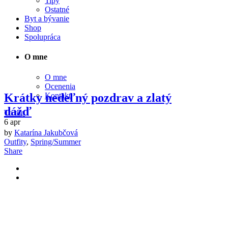
Tipy
Ostatné
Byt a bývanie
Shop
Spolupráca
O mne
O mne
Ocenenia
Krátky nedeľný pozdrav a zlatý
Kontakt
dážď
To top
6
apr
by
Katarína Jakubčová
Outfity
,
Spring/Summer
Share