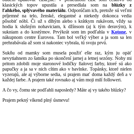
klasických topov upustila a presedlala som na
blúzky z
ľahkého, splývavého materiálu
. Odporúčam ich, pretože sú veľmi
príjemné na telo, ženské, elegantné a niekedy dokonca vedia
pôsobiť nóbl. Či už s dlhým alebo s krátkym rukávom, vždy sa
hodia k slušným nohaviciam, k džínsom (aj k tým deravým), k
sukniam a do kostýmov. Prvýkrát som im podľahla v
Kotone
, v
nákupnom centre Eurovea. Tam bol veľký výber a ja som sa len
prehrabávala až som si nakoniec vybrala, tú svoju prvú.
Sukňu od mamky som musela použiť ešte raz, kým ju opäť
nevytiahnem zo šatníka po skončení jarnej a letnej sezóny. Nohy mi
pritom zdobili moje staronové lodičky fialovej farby, ktoré sú ako
papučky a ja sa v nich cítim ako v bavlnke. Topánky, ktoré nielen
vyzerajú, ale aj výborne sedia, si prajem mať doma každý deň a v
každej farbe. A prajem také rovnako aj vám moji milí followeri.
A čo vy, čomu ste podľahli naposledy? Máte aj vy takéto blúzky?
Prajem pekný víkend plný úsmevu!