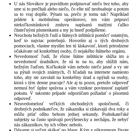
U nás Slovákov je pravidlom podpisovať niečo bez toho, aby
sme si to prečítali alebo niečo, čo ešte nič neobsahuje a potom
sa to vraj dopíše. Pýtam sa, prečo je tomu tak? Napríklad
prídete k mobilnému operátorovi, ten vám pripraví
niekoľkostránkovú zmluvu napísanú malými ťažko
čitateľnými písmenkami a my ju hneď podpíšeme.
Neochota bežných ľudí a štátnych inštitúcii pomôcť ostatným,
keď to najviac potrebujú. Hovorím aj o tých drobných
pomociach, vlastne myslím len tú láskavosť, ktorú prirodzene
očakávate od konkrétnej osoby, či nejakého štátneho orgánu.
Nevedomosť ľudí, že rôzne štátne inštitúcie slúžia im a
nevedomosť úradníkov, že sú tu na to, aby slúžili nám,
bežným ľuďom. Koľkokrát vám nebolo niečo jasné a vy ste
sa pýtali svojich známych, či hľadali na internete namiesto
toho, aby ste zavolali na konkrétny úrad a opýtali sa osoby,
ktorá s tým denne pracuje? Ale aj tu pozor, pretože odpoveď
nemusí byť úplne správna a vám vznikne povinnosť zaplatiť
pokutu. V takomto prípade odporúčam požiadať o písomnú
odpoveď.
Neuvedomelosť veľkých obchodných spoločností, či
drobných podnikateľov, že zákazníka si získavajú dva roky a
môžu prísť oňho behom jednej sekundy. Podnikateľské
subjekty sa často správajú povýšenecky a nechápu, že nebyť
nás zákazníkov, by ich vôbec nebolo.
Dávame si veľmi skákať po hlave. Kým v súkromnom živote