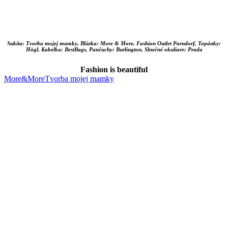
Sukňa: Tvorba mojej mamky, Blúzka: More & More, Fashion Outlet Parndorf, Topánky:
Högl, Kabelka: BestBags, Pančuchy: Burlington, Slnečné okuliare: Prada
Fashion is beautiful
More&More
Tvorba mojej mamky