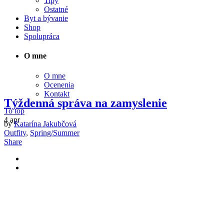
Tipy
Ostatné
Byt a bývanie
Shop
Spolupráca
O mne
O mne
Ocenenia
Kontakt
Týždenná správa na zamyslenie
To top
4
apr
by
Katarína Jakubčová
Outfity
,
Spring/Summer
Share