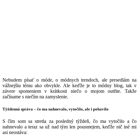
N
ebudem písať o móde, o módnych trendoch, ale presedlám na
vážnejšiu tému ako obvykle. Ale keďže je to módny blog, tak v
závere spomeniem v krátkosti niečo o mojom outfite. Takže
začíname s niečím na zamyslenie.
Týždenná správa – čo ma nahnevalo, vytočilo, ale i pobavilo
S čím som sa stretla za posledný týždeň, čo ma vytočilo a čo
nahnevalo a teraz sa už nad tým len pousmejem, keďže nič iné mi
asi neostáva: