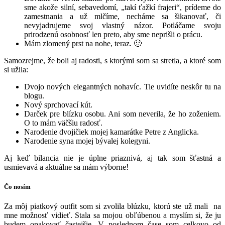
sme akože silní, sebavedomí, „takí ťažkí frajeri“, prídeme do
zamestnania a už mlčíme, necháme sa šikanovať, či
nevyjadrujeme svoj vlastný názor. Potláčame svoju
prirodzenú osobnosť len preto, aby sme neprišli o prácu.
Mám zlomený prst na nohe, teraz. 🙂
Samozrejme, že boli aj radosti, s ktorými som sa stretla, a ktoré som
si užila:
Dvojo nových elegantných nohavíc. Tie uvidíte neskôr tu na
blogu.
Nový sprchovací kút.
Darček pre blízku osobu. Ani som neverila, že ho zoženiem.
O to mám väčšiu radosť.
Narodenie dvojičiek mojej kamarátke Petre z Anglicka.
Narodenie syna mojej bývalej kolegyni.
Aj keď bilancia nie je úplne priaznivá, aj tak som šťastná a
usmievavá a aktuálne sa mám výborne!
Čo nosím
Za môj piatkový outfit som si zvolila blúzku, ktorú ste už mali na
mne možnosť vidieť. Stala sa mojou obľúbenou a myslím si, že ju
budem opakovať častejšie. V poslednom čase som celkovo od