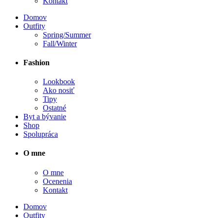
Kontakt
Domov
Outfity
Spring/Summer
Fall/Winter
Fashion
Lookbook
Ako nosiť
Tipy
Ostatné
Byt a bývanie
Shop
Spolupráca
O mne
O mne
Ocenenia
Kontakt
Domov
Outfity