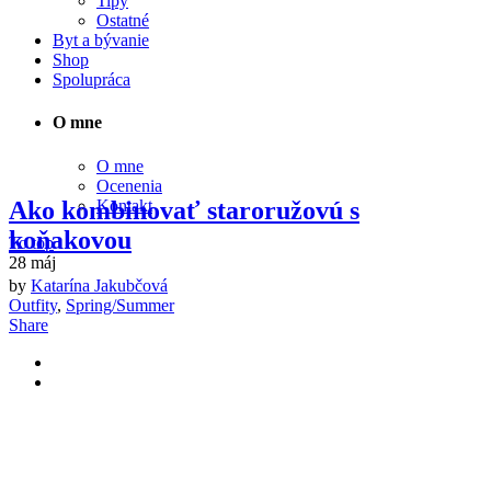
Tipy
Ostatné
Byt a bývanie
Shop
Spolupráca
O mne
O mne
Ocenenia
Ako kombinovať staroružovú s
Kontakt
koňakovou
To top
28
máj
by
Katarína Jakubčová
Outfity
,
Spring/Summer
Share