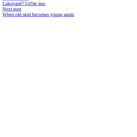
Lakované? Určite áno
Next post
When old skirt becomes young again