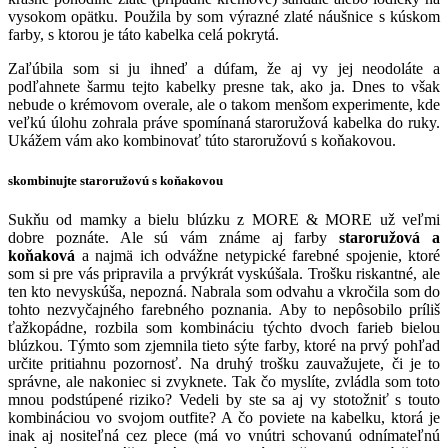
vysokom opätku. Použila by som výrazné zlaté náušnice s kúskom
farby, s ktorou je táto kabelka celá pokrytá.
Zaľúbila som si ju ihneď a dúfam, že aj vy jej neodoláte a
podľahnete šarmu tejto kabelky presne tak, ako ja. Dnes to však
nebude o krémovom overale, ale o takom menšom experimente, kde
veľkú úlohu zohrala práve spomínaná staroružová kabelka do ruky.
Ukážem vám ako kombinovať túto staroružovú s koňakovou.
skombinujte staroružovú s koňakovou
Sukňu od mamky a bielu blúzku z MORE & MORE už veľmi
dobre poznáte. Ale sú vám známe aj farby
staroružová a
koňaková
a najmä ich odvážne netypické farebné spojenie, ktoré
som si pre vás pripravila a prvýkrát vyskúšala. Trošku riskantné, ale
ten kto nevyskúša, nepozná. Nabrala som odvahu a vkročila som do
tohto nezvyčajného farebného poznania. Aby to nepôsobilo príliš
ťažkopádne, rozbila som kombináciu týchto dvoch farieb bielou
blúzkou. Týmto som zjemnila tieto sýte farby, ktoré na prvý pohľad
určite pritiahnu pozornosť. Na druhý trošku zauvažujete, či je to
správne, ale nakoniec si zvyknete. Tak čo myslíte, zvládla som toto
mnou podstúpené riziko? Vedeli by ste sa aj vy stotožniť s touto
kombináciou vo svojom outfite? A čo poviete na kabelku, ktorá je
inak aj nositeľná cez plece (má vo vnútri schovanú odnímateľnú