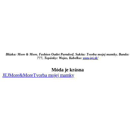
Blúzka: More & More, Fashion Outlet Parndorf, Sukňa: Tvorba mojej mamky, Bunda:
???, Topánky: Wojas, Kabelka:
www.jej.sk/
Móda je krásna
JEJ
More&More
Tvorba mojej mamky