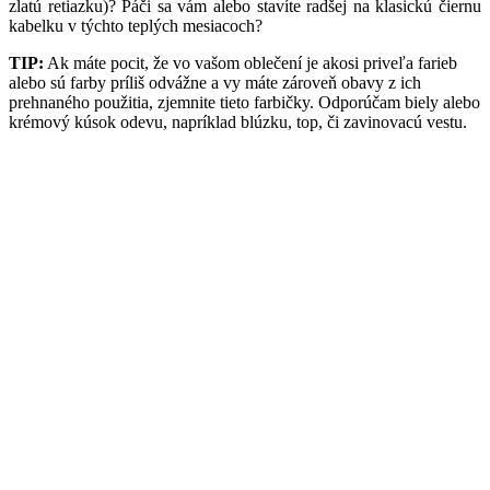
zlatú retiazku)? Páči sa vám alebo stavíte radšej na klasickú čiernu
kabelku v týchto teplých mesiacoch?
TIP:
Ak máte pocit, že vo vašom oblečení je akosi priveľa farieb
alebo sú farby príliš odvážne a vy máte zároveň obavy z ich
prehnaného použitia, zjemnite tieto farbičky. Odporúčam biely alebo
krémový kúsok odevu, napríklad blúzku, top, či zavinovacú vestu.