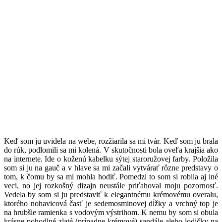
K
eď som ju uvidela na webe, rozžiarila sa mi tvár. Keď som ju brala
do rúk, podlomili sa mi kolená. V skutočnosti bola oveľa krajšia ako
na internete. Ide o koženú kabelku sýtej staroružovej farby. Položila
som si ju na gauč a v hlave sa mi začali vytvárať rôzne predstavy o
tom, k čomu by sa mi mohla hodiť. Pomedzi to som si robila aj iné
veci, no jej rozkošný dizajn neustále priťahoval moju pozornosť.
Vedela by som si ju predstaviť k elegantnému krémovému overalu,
ktorého nohavicová časť je sedemosminovej dĺžky a vrchný top je
na hrubšie ramienka s vodovým výstrihom. K nemu by som si obula
krásne pohodlné zlaté (prípadne krémové) sandále alebo lodičky na