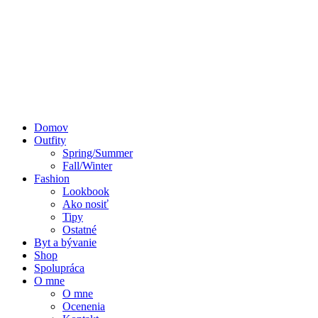
Domov
Outfity
Spring/Summer
Fall/Winter
Fashion
Lookbook
Ako nosiť
Tipy
Ostatné
Byt a bývanie
Shop
Spolupráca
O mne
O mne
Ocenenia