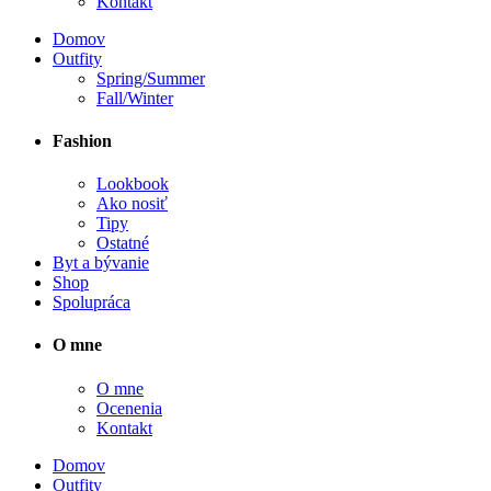
Kontakt
Domov
Outfity
Spring/Summer
Fall/Winter
Fashion
Lookbook
Ako nosiť
Tipy
Ostatné
Byt a bývanie
Shop
Spolupráca
O mne
O mne
Ocenenia
Kontakt
Domov
Outfity