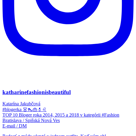
katharinefashionisbeautiful
Katarína Jakubčová
#blogerka 👗👠👜💄♌
TOP 10 Bloger roka 2014, 2015 a 2018 v kategórii #Fashion
Bratislava / Spišská Nová Ves
E-mail / DM