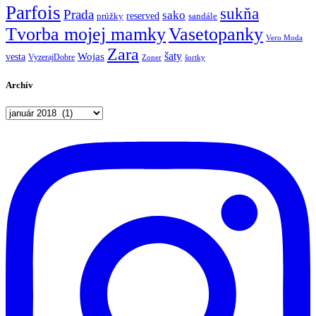
Parfois
sukňa
Prada
sako
reserved
prúžky
sandále
Tvorba mojej mamky
Vasetopanky
Vero Moda
Zara
šaty
Wojas
vesta
VyzerajDobre
Zoner
šortky
Archív
Archív