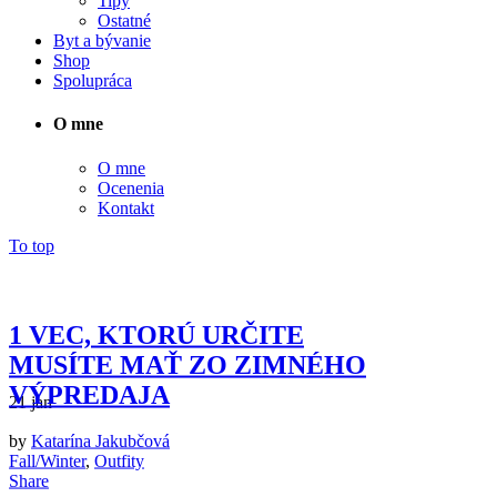
Tipy
Ostatné
Byt a bývanie
Shop
Spolupráca
O mne
O mne
Ocenenia
Kontakt
To top
1 VEC, KTORÚ URČITE
MUSÍTE MAŤ ZO ZIMNÉHO
VÝPREDAJA
21
jan
január
by
Katarína Jakubčová
2018
Fall/Winter
,
Outfity
Share