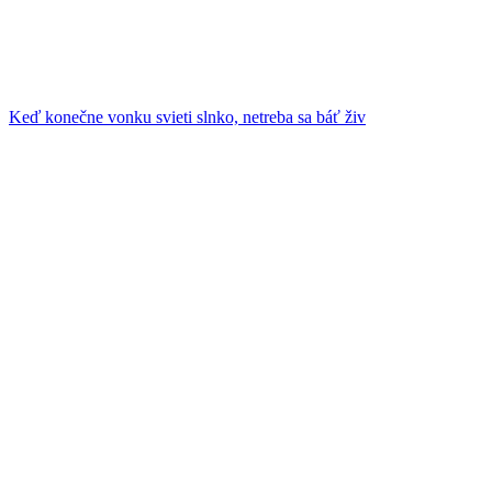
Keď konečne vonku svieti slnko, netreba sa báť živ