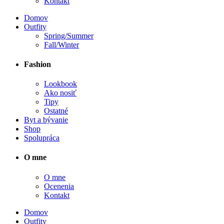
Kontakt
Domov
Outfity
Spring/Summer
Fall/Winter
Fashion
Lookbook
Ako nosiť
Tipy
Ostatné
Byt a bývanie
Shop
Spolupráca
O mne
O mne
Ocenenia
Kontakt
Domov
Outfity