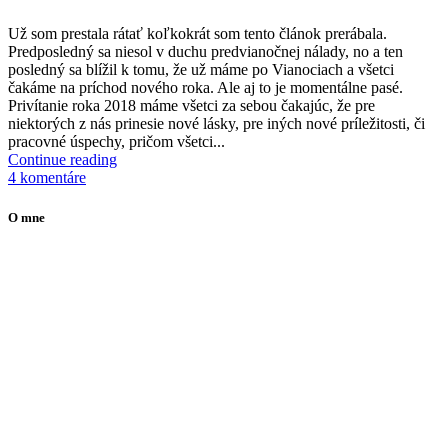
U
ž som prestala rátať koľkokrát som tento článok prerábala.
Predposledný sa niesol v duchu predvianočnej nálady, no a ten
posledný sa blížil k tomu, že už máme po Vianociach a všetci
čakáme na príchod nového roka. Ale aj to je momentálne pasé.
Privítanie roka 2018 máme všetci za sebou čakajúc, že pre
niektorých z nás prinesie nové lásky, pre iných nové príležitosti, či
pracovné úspechy, pričom všetci...
Continue reading
4 komentáre
O mne