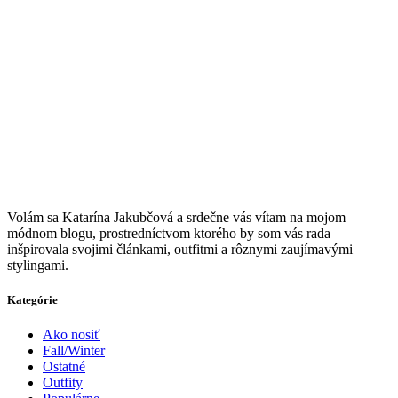
V
olám sa Katarína Jakubčová a srdečne vás vítam na mojom
módnom blogu, prostredníctvom ktorého by som vás rada
inšpirovala svojimi článkami, outfitmi a rôznymi zaujímavými
stylingami.
Kategórie
Ako nosiť
Fall/Winter
Ostatné
Outfity