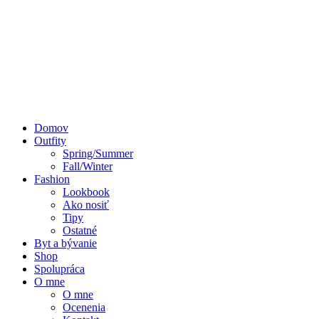
Domov
Outfity
Spring/Summer
Fall/Winter
Fashion
Lookbook
Ako nosiť
Tipy
Ostatné
Byt a bývanie
Shop
Spolupráca
O mne
O mne
Ocenenia