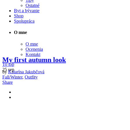
Tipy
Ostatné
Byt a bývanie
Shop
Spolupráca
O mne
O mne
Ocenenia
Kontakt
My first autumn look
To top
25
sep
by
Katarína Jakubčová
Fall/Winter
,
Outfity
Share