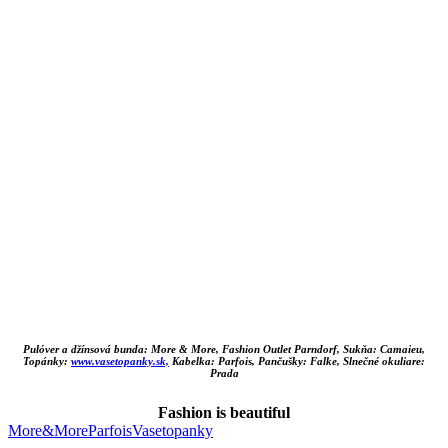
Pulóver a džínsová bunda: More & More, Fashion Outlet Parndorf, Sukňa: Camaieu,
Topánky:
www.vasetopanky.sk,
Kabelka: Parfois, Pančušky: Falke, Slnečné okuliare:
Prada
Fashion is beautiful
More&More
Parfois
Vasetopanky