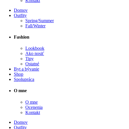
Kontakt
Domov
Outfity
Spring/Summer
Fall/Winter
Fashion
Lookbook
Ako nosiť
Tipy
Ostatné
Byt a bývanie
Shop
Spolupráca
O mne
O mne
Ocenenia
Kontakt
Domov
Outfity