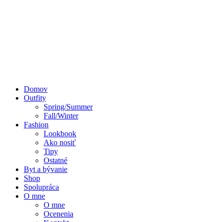
Domov
Outfity
Spring/Summer
Fall/Winter
Fashion
Lookbook
Ako nosiť
Tipy
Ostatné
Byt a bývanie
Shop
Spolupráca
O mne
O mne
Ocenenia