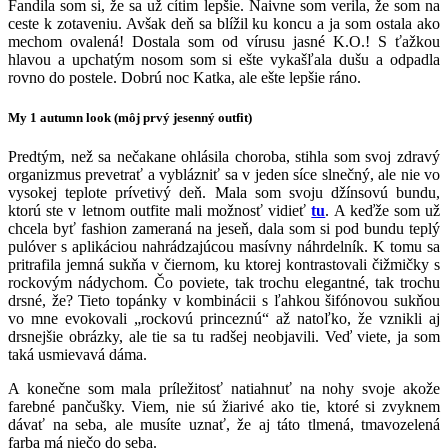
Fandila som si, že sa už cítim lepšie. Naivne som verila, že som na
ceste k zotaveniu. Avšak deň sa blížil ku koncu a ja som ostala ako
mechom ovalená! Dostala som od vírusu jasné K.O.! S ťažkou
hlavou a upchatým nosom som si ešte vykašľala dušu a odpadla
rovno do postele. Dobrú noc Katka, ale ešte lepšie ráno.
My 1 autumn look (môj prvý jesenný outfit)
Predtým, než sa nečakane ohlásila choroba, stihla som svoj zdravý
organizmus prevetrať a vyblázniť sa v jeden síce slnečný, ale nie vo
vysokej teplote prívetivý deň. Mala som svoju džínsovú bundu,
ktorú ste v letnom outfite mali možnosť vidieť
tu
. A keďže som už
chcela byť fashion zameraná na jeseň, dala som si pod bundu teplý
pulóver s aplikáciou nahrádzajúcou masívny náhrdelník. K tomu sa
pritrafila jemná sukňa v čiernom, ku ktorej kontrastovali čižmičky s
rockovým nádychom. Čo poviete, tak trochu elegantné, tak trochu
drsné, že? Tieto topánky v kombinácii s ľahkou šifónovou sukňou
vo mne evokovali „rockovú princeznú“ až natoľko, že vznikli aj
drsnejšie obrázky, ale tie sa tu radšej neobjavili. Veď viete, ja som
taká usmievavá dáma.
A konečne som mala príležitosť natiahnuť na nohy svoje akože
farebné pančušky. Viem, nie sú žiarivé ako tie, ktoré si zvyknem
dávať na seba, ale musíte uznať, že aj táto tlmená, tmavozelená
farba má niečo do seba.