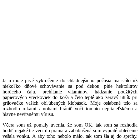
J
a a moje prvé vykročenie do chladnejšieho počasia ma stálo už
niekoľko dňové schovávanie sa pod dekou, pitie hektolitrov
horúceho čaju, prehĺtanie vitamínov, hádzanie použitých
papierových vreckoviek do koša a čelo teplé ako žeravý uhlík pri
grilovačke vašich obľúbených klobások. Moje oslabené telo sa
rozhodlo rukami / nohami brániť voči tomuto nepriateľskému a
hlavne nevítanému vírusu.
Včera som už pomaly uverila, že som OK, tak som sa rozhodla
hodiť nejaké tie veci do prania a zababušená som vypraté oblečenie
vešala vonku. A aby toho nebolo málo, tak som šla aj do sprchy.