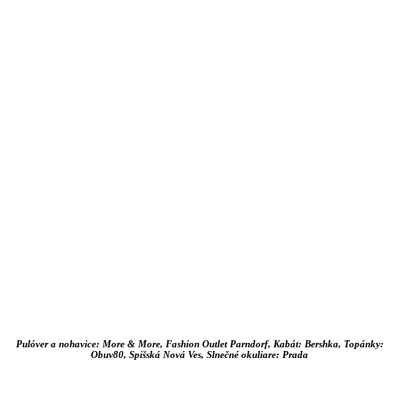
Pulóver a nohavice: More & More, Fashion Outlet Parndorf, Kabát: Bershka, Topánky:
Obuv80, Spišská Nová Ves, Slnečné okuliare: Prada