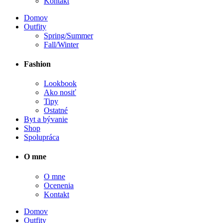
Kontakt
Domov
Outfity
Spring/Summer
Fall/Winter
Fashion
Lookbook
Ako nosiť
Tipy
Ostatné
Byt a bývanie
Shop
Spolupráca
O mne
O mne
Ocenenia
Kontakt
Domov
Outfity