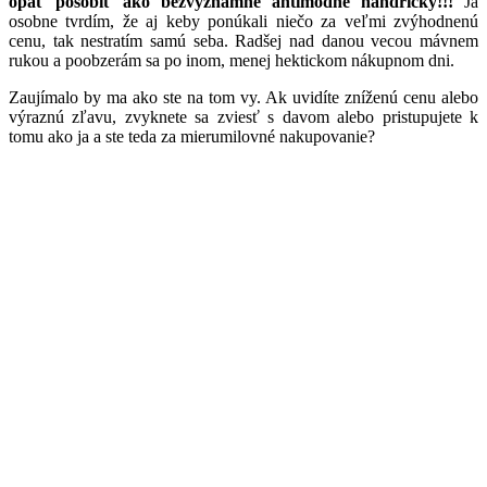
opäť pôsobiť ako bezvýznamné antimódne handričky!!!
Ja
osobne tvrdím, že aj keby ponúkali niečo za veľmi zvýhodnenú
cenu, tak nestratím samú seba. Radšej nad danou vecou mávnem
rukou a poobzerám sa po inom, menej hektickom nákupnom dni.
Zaujímalo by ma ako ste na tom vy. Ak uvidíte zníženú cenu alebo
výraznú zľavu, zvyknete sa zviesť s davom alebo pristupujete k
tomu ako ja a ste teda za mierumilovné nakupovanie?