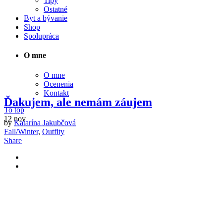
Tipy
Ostatné
Byt a bývanie
Shop
Spolupráca
O mne
O mne
Ocenenia
Kontakt
Ďakujem, ale nemám záujem
To top
12
nov
by
Katarína Jakubčová
Fall/Winter
,
Outfity
Share