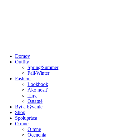
Domov
Outfity
Spring/Summer
Fall/Winter
Fashion
Lookbook
Ako nosiť
Tipy
Ostatné
Byt a bývanie
Shop
Spolupráca
O mne
O mne
Ocenenia