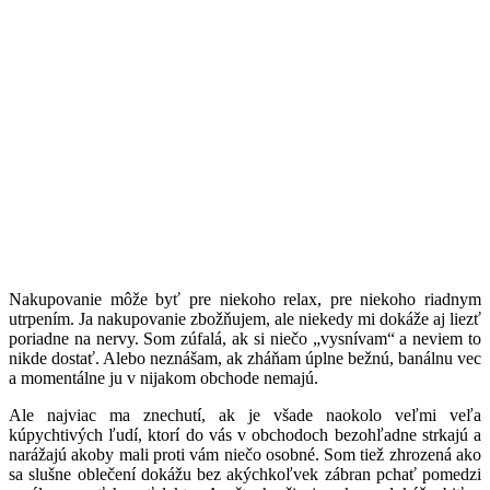
N
akupovanie môže byť pre niekoho relax, pre niekoho riadnym
utrpením. Ja nakupovanie zbožňujem, ale niekedy mi dokáže aj liezť
poriadne na nervy. Som zúfalá, ak si niečo „vysnívam“ a neviem to
nikde dostať. Alebo neznášam, ak zháňam úplne bežnú, banálnu vec
a momentálne ju v nijakom obchode nemajú.
Ale najviac ma znechutí, ak je všade naokolo veľmi veľa
kúpychtivých ľudí, ktorí do vás v obchodoch bezohľadne strkajú a
narážajú akoby mali proti vám niečo osobné. Som tiež zhrozená ako
sa slušne oblečení dokážu bez akýchkoľvek zábran pchať pomedzi