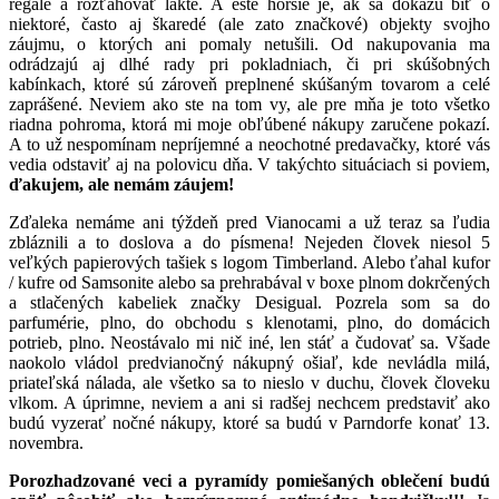
regále a rozťahovať lakte. A ešte horšie je, ak sa dokážu biť o
niektoré, často aj škaredé (ale zato značkové) objekty svojho
záujmu, o ktorých ani pomaly netušili. Od nakupovania ma
odrádzajú aj dlhé rady pri pokladniach, či pri skúšobných
kabínkach, ktoré sú zároveň preplnené skúšaným tovarom a celé
zaprášené. Neviem ako ste na tom vy, ale pre mňa je toto všetko
riadna pohroma, ktorá mi moje obľúbené nákupy zaručene pokazí.
A to už nespomínam nepríjemné a neochotné predavačky, ktoré vás
vedia odstaviť aj na polovicu dňa. V takýchto situáciach si poviem,
ďakujem, ale nemám záujem!
Zďaleka nemáme ani týždeň pred Vianocami a už teraz sa ľudia
zbláznili a to doslova a do písmena! Nejeden človek niesol 5
veľkých papierových tašiek s logom Timberland. Alebo ťahal kufor
/ kufre od Samsonite alebo sa prehrabával v boxe plnom dokrčených
a stlačených kabeliek značky Desigual. Pozrela som sa do
parfumérie, plno, do obchodu s klenotami, plno, do domácich
potrieb, plno. Neostávalo mi nič iné, len stáť a čudovať sa. Všade
naokolo vládol predvianočný nákupný ošiaľ, kde nevládla milá,
priateľská nálada, ale všetko sa to nieslo v duchu, človek človeku
vlkom. A úprimne, neviem a ani si radšej nechcem predstaviť ako
budú vyzerať nočné nákupy, ktoré sa budú v Parndorfe konať 13.
novembra.
Porozhadzované veci a pyramídy pomiešaných oblečení budú