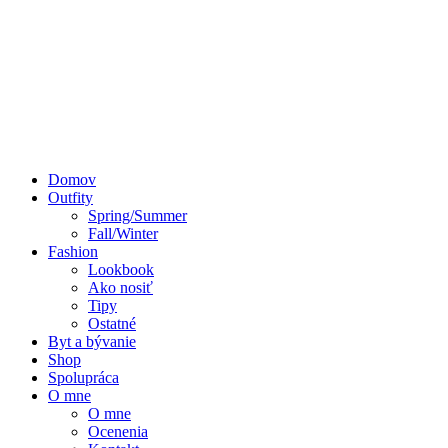
Domov
Outfity
Spring/Summer
Fall/Winter
Fashion
Lookbook
Ako nosiť
Tipy
Ostatné
Byt a bývanie
Shop
Spolupráca
O mne
O mne
Ocenenia