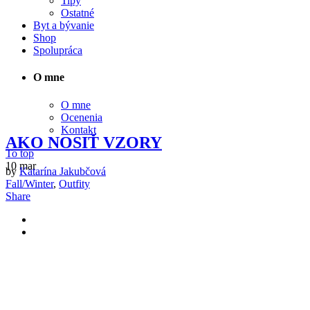
Tipy
Ostatné
Byt a bývanie
Shop
Spolupráca
O mne
O mne
Ocenenia
Kontakt
AKO NOSIŤ VZORY
To top
10
mar
by
Katarína Jakubčová
Fall/Winter
,
Outfity
Share