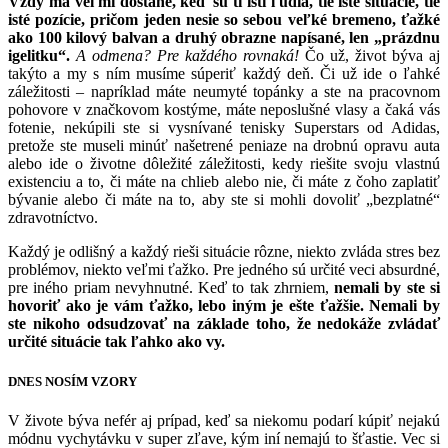
Vždy ma veľmi dostane, keď sú tí istí ľudia, tie isté situácie, tie
isté pozície, pričom jeden nesie so sebou veľké bremeno, ťažké
ako 100 kilový balvan a druhý obrazne napísané, len „prázdnu
igelitku“.
A odmena? Pre každého rovnaká!
Čo už, život býva aj
takýto a my s ním musíme súperiť každý deň. Či už ide o ľahké
záležitosti – napríklad máte neumyté topánky a ste na pracovnom
pohovore v značkovom kostýme, máte neposlušné vlasy a čaká vás
fotenie, nekúpili ste si vysnívané tenisky Superstars od Adidas,
pretože ste museli minúť našetrené peniaze na drobnú opravu auta
alebo ide o životne dôležité záležitosti, kedy riešite svoju vlastnú
existenciu a to, či máte na chlieb alebo nie, či máte z čoho zaplatiť
bývanie alebo či máte na to, aby ste si mohli dovoliť „bezplatné“
zdravotníctvo.
Každý je odlišný a každý rieši situácie rôzne, niekto zvláda stres bez
problémov, niekto veľmi ťažko. Pre jedného sú určité veci absurdné,
pre iného priam nevyhnutné. Keď to tak zhrniem,
nemali by ste si
hovoriť ako je vám ťažko, lebo iným je ešte ťažšie. Nemali by
ste nikoho odsudzovať na základe toho, že nedokáže zvládať
určité situácie tak ľahko ako vy.
DNES NOSÍM VZORY
V živote býva nefér aj prípad, keď sa niekomu podarí kúpiť nejakú
módnu vychytávku v super zľave, kým iní nemajú to šťastie. Vec si