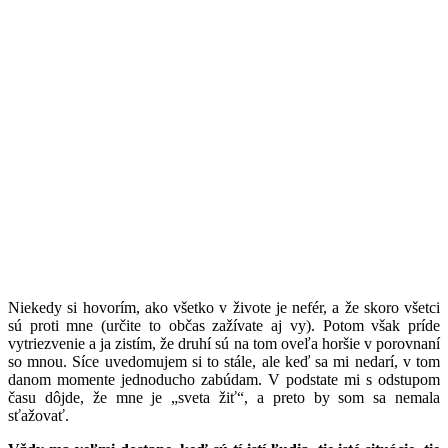
N
iekedy si hovorím, ako všetko v živote je nefér, a že skoro všetci
sú proti mne (určite to občas zažívate aj vy). Potom však príde
vytriezvenie a ja zistím, že druhí sú na tom oveľa horšie v porovnaní
so mnou. Síce uvedomujem si to stále, ale keď sa mi nedarí, v tom
danom momente jednoducho zabúdam. V podstate mi s odstupom
času dôjde, že mne je „sveta žiť“, a preto by som sa nemala
sťažovať.