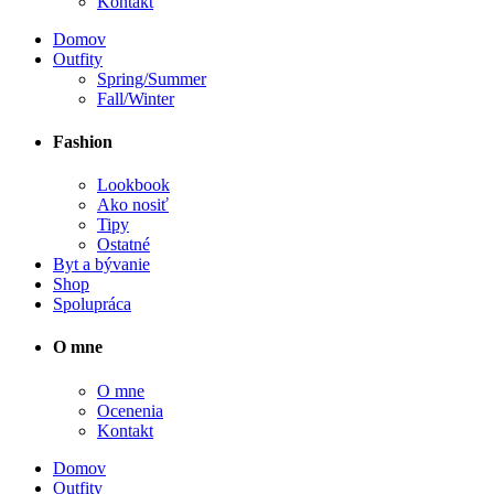
Kontakt
Domov
Outfity
Spring/Summer
Fall/Winter
Fashion
Lookbook
Ako nosiť
Tipy
Ostatné
Byt a bývanie
Shop
Spolupráca
O mne
O mne
Ocenenia
Kontakt
Domov
Outfity