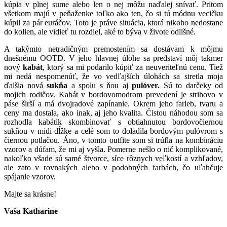
kúpia v plnej sume alebo len o nej môžu naďalej snívať. Pritom
všetkom majú v peňaženke toľko ako ten, čo si tú módnu vecičku
kúpil za pár euráčov. Toto je práve situácia, ktorá nikoho nedostane
do kolien, ale vidieť tu rozdiel, aké to býva v živote odlišné.
A takýmto netradičným premostením sa dostávam k môjmu
dnešnému OOTD. V jeho hlavnej úlohe sa predstaví môj takmer
nový
kabát
, ktorý sa mi podarilo kúpiť za neuveriteľnú cenu. Tiež
mi nedá nespomenúť, že vo vedľajších úlohách sa stretla moja
ďalšia nová
sukňa
a spolu s ňou aj
pulóver.
Sú to darčeky od
mojich rodičov. Kabát v bordovomodrom prevedení je strihovo v
páse širší a má dvojradové zapínanie. Okrem jeho farieb, tvaru a
ceny ma dostala, ako inak, aj jeho kvalita. Čistou náhodou som sa
rozhodla kabátik skombinovať s obtiahnutou bordovočiernou
sukňou v midi dĺžke a celé som to doladila bordovým pulóvrom s
čiernou potlačou. Áno, v tomto outfite som si trúfla na kombináciu
vzorov a dúfam, že mi aj vyšla. Pomerne nešlo o nič komplikované,
nakoľko všade sú samé štvorce, síce rôznych veľkostí a vzhľadov,
ale zato v rovnakých alebo v podobných farbách, čo uľahčuje
spájanie vzorov.
Majte sa krásne!
Vaša Katharine