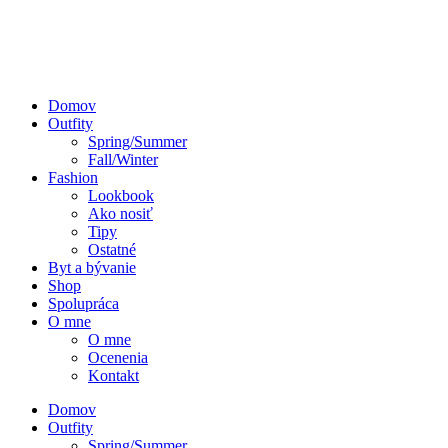
Domov
Outfity
Spring/Summer
Fall/Winter
Fashion
Lookbook
Ako nosiť
Tipy
Ostatné
Byt a bývanie
Shop
Spolupráca
O mne
O mne
Ocenenia
Kontakt
Domov
Outfity
Spring/Summer