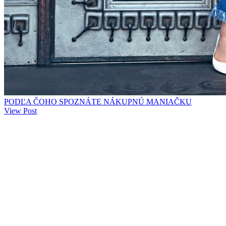
PODĽA ČOHO SPOZNÁTE NÁKUPNÚ MANIAČKU
View Post