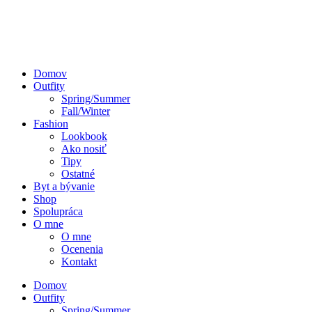
Domov
Outfity
Spring/Summer
Fall/Winter
Fashion
Lookbook
Ako nosiť
Tipy
Ostatné
Byt a bývanie
Shop
Spolupráca
O mne
O mne
Ocenenia
Kontakt
Domov
Outfity
Spring/Summer