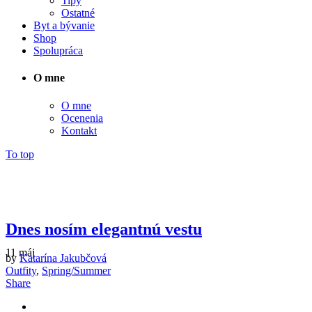
Tipy
Ostatné
Byt a bývanie
Shop
Spolupráca
O mne
O mne
Ocenenia
Kontakt
To top
Dnes nosím elegantnú vestu
11
máj
vesta
by
Katarína Jakubčová
Outfity
,
Spring/Summer
Tag
Share