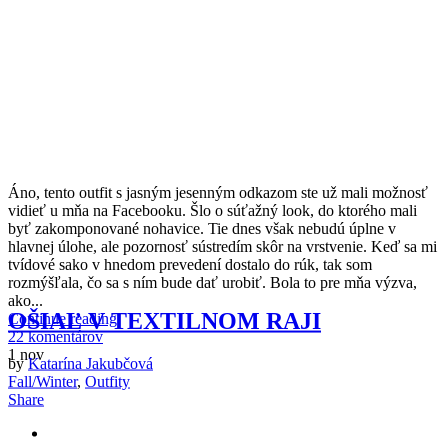
Á
no, tento outfit s jasným jesenným odkazom ste už mali možnosť
vidieť u mňa na Facebooku. Šlo o súťažný look, do ktorého mali
byť zakomponované nohavice. Tie dnes však nebudú úplne v
hlavnej úlohe, ale pozornosť sústredím skôr na vrstvenie. Keď sa mi
tvídové sako v hnedom prevedení dostalo do rúk, tak som
rozmýšľala, čo sa s ním bude dať urobiť. Bola to pre mňa výzva,
ako...
OŠIAĽ V TEXTILNOM RAJI
Continue reading
22 komentárov
1
nov
by
Katarína Jakubčová
Fall/Winter
,
Outfity
Share