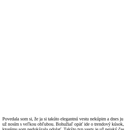
P
ovedala som si, že ja si takúto elegantnú vestu nekúpim a dnes ju
už nosím s veľkou obľubou. Bohužiaľ opäť ide o trendový kúsok,
ktorému som nedokázala odolať. Takýto typ vesty je už nejaký čas