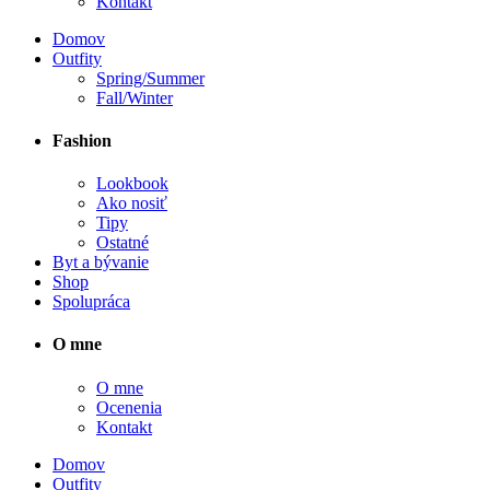
Kontakt
Domov
Outfity
Spring/Summer
Fall/Winter
Fashion
Lookbook
Ako nosiť
Tipy
Ostatné
Byt a bývanie
Shop
Spolupráca
O mne
O mne
Ocenenia
Kontakt
Domov
Outfity