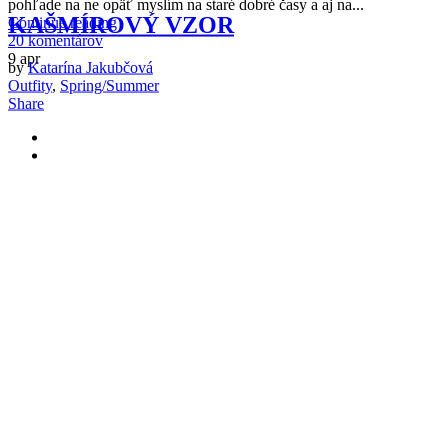
pohľade na ne opäť myslím na staré dobré časy a aj na...
KAŠMÍROVÝ VZOR
Continue reading
20 komentárov
9
apr
by
Katarína Jakubčová
Outfity
,
Spring/Summer
Share