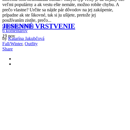
veľmi populárny a ak vestu ešte nemáte, možno robíte chybu. A
prečo vlastne? Určite sa nájde pár dôvodov na jej zakúpenie,
prípadne ak ste šikovné, tak si ju ušijete, pretože jej
používaním zistíte, prečo...
JESENNÉ VRSTVENIE
Continue reading
6 komentárov
19
nov
by
Katarína Jakubčová
Fall/Winter
,
Outfity
Share