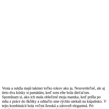
V
esta a sukňa majú takmer toľko rokov ako ja. Neuveriteľné, ale aj
tieto dva kúsky si pamätám, keď som ešte bola dieťaťom.
Spomínam si, ako ich mala oblečené moja mamka, keď prišla po
mňa z práce do škôlky a odtiaľto sme rýchlo utekali na kúpalisko. V
tejto kombinácii bola veľmi ženská a zároveň elegantná. Pri