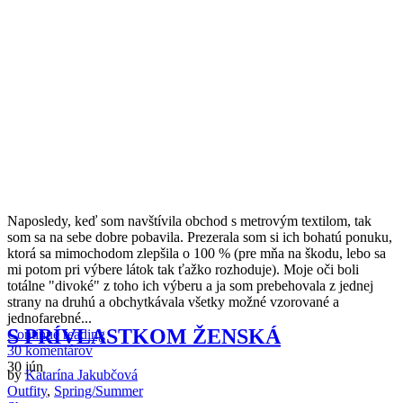
N
aposledy, keď som navštívila obchod s metrovým textilom, tak
som sa na sebe dobre pobavila. Prezerala som si ich bohatú ponuku,
ktorá sa mimochodom zlepšila o 100 % (pre mňa na škodu, lebo sa
mi potom pri výbere látok tak ťažko rozhoduje). Moje oči boli
totálne "divoké" z toho ich výberu a ja som prebehovala z jednej
strany na druhú a obchytkávala všetky možné vzorované a
jednofarebné...
S PRÍVLASTKOM ŽENSKÁ
Continue reading
30 komentárov
30
jún
by
Katarína Jakubčová
Outfity
,
Spring/Summer