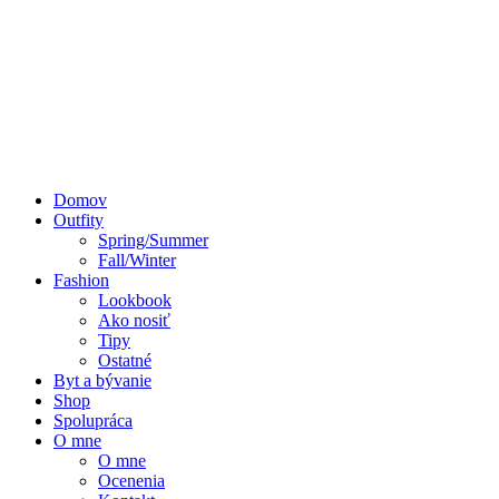
Domov
Outfity
Spring/Summer
Fall/Winter
Fashion
Lookbook
Ako nosiť
Tipy
Ostatné
Byt a bývanie
Shop
Spolupráca
O mne
O mne
Ocenenia