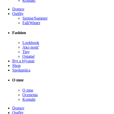
Kontakt
Domov
Outfity
Spring/Summer
Fall/Winter
Fashion
Lookbook
Ako nosiť
Tipy
Ostatné
Byt a bývanie
Shop
Spolupráca
O mne
O mne
Ocenenia
Kontakt
Domov
Outfity