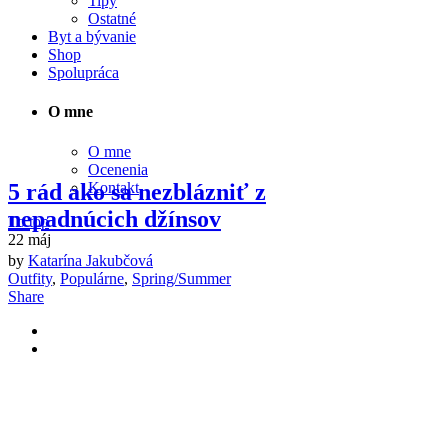
Tipy
Ostatné
Byt a bývanie
Shop
Spolupráca
O mne
O mne
Ocenenia
5 rád ako sa nezblázniť z
Kontakt
nepadnúcich džínsov
To top
22
máj
by
Katarína Jakubčová
Outfity
,
Populárne
,
Spring/Summer
Share