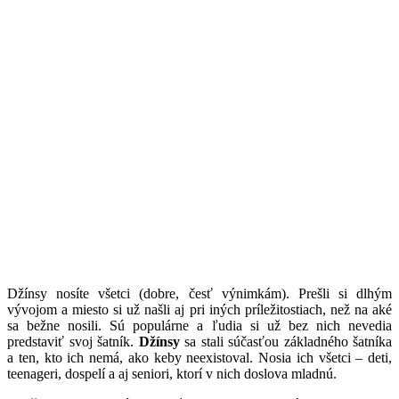
D
žínsy nosíte všetci (dobre, česť výnimkám). Prešli si dlhým
vývojom a miesto si už našli aj pri iných príležitostiach, než na aké
sa bežne nosili. Sú populárne a ľudia si už bez nich nevedia
predstaviť svoj šatník.
Džínsy
sa stali súčasťou základného šatníka
a ten, kto ich nemá, ako keby neexistoval. Nosia ich všetci – deti,
teenageri, dospelí a aj seniori, ktorí v nich doslova mladnú.