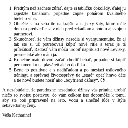
Predtým než začnete zúfať, dajte si tabličku čokolády, ďalej ju
zajedzte banánom, prípadne zapite pohárom kvalitného
bieleho vína.
Oblečte si na seba tie najkrajšie a najsexy šaty, ktoré máte
doma a predveďte sa v nich pred zrkadlom a potom aj svojmu
partnerovi.
Skutočnosť, že vám džínsy nesedia si vyargumentujte, že aj
tak ste si už potrebovali kúpiť nové rifle a teraz je tá
príležitosť. Radosť vám môžu urobiť napríklad nové Levisky,
presne také ako mám ja.
Konečne máte dôvod začať chodiť behať, prípadne si kúpiť
pernamentku na plaváreň alebo do fitka.
Berte to pozitívne a s nadhľadom a po mesiaci usilovného
tréningu a správnej životosprávy tie „staré“ opäť hravo dáte
a tie nové budete nosiť ako „boyfriend džínsy“. 🙂
A nezabúdajte, že paradoxne nesadnúce džínsy vás prinútia urobiť
niečo so svojou postavou, čo vám celkom isto dopomôže k tomu,
aby ste boli pripravené na leto, vodu a slnečné lúče v štýle
sebavedomej ženy.
Vaša Katharine!