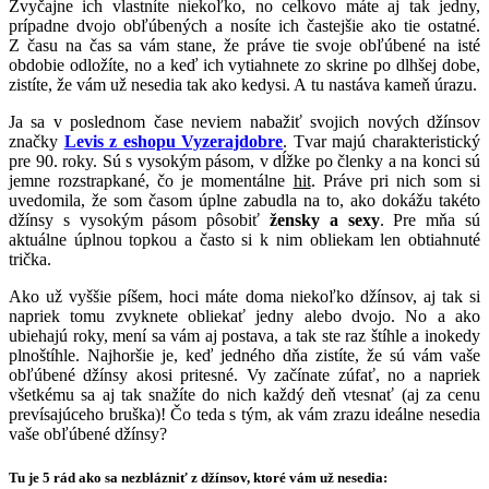
Zvyčajne ich vlastníte niekoľko, no celkovo máte aj tak jedny,
prípadne dvojo obľúbených a nosíte ich častejšie ako tie ostatné.
Z času na čas sa vám stane, že práve tie svoje obľúbené na isté
obdobie odložíte, no a keď ich vytiahnete zo skrine po dlhšej dobe,
zistíte, že vám už nesedia tak ako kedysi. A tu nastáva kameň úrazu.
Ja sa v poslednom čase neviem nabažiť svojich nových džínsov
značky
Levis z eshopu Vyzerajdobre
. Tvar majú charakteristický
pre 90. roky. Sú s vysokým pásom, v dĺžke po členky a na konci sú
jemne rozstrapkané, čo je momentálne
hit
. Práve pri nich som si
uvedomila, že som časom úplne zabudla na to, ako dokážu takéto
džínsy s vysokým pásom pôsobiť
žensky a sexy
. Pre mňa sú
aktuálne úplnou topkou a často si k nim obliekam len obtiahnuté
trička.
Ako už vyššie píšem, hoci máte doma niekoľko džínsov, aj tak si
napriek tomu zvyknete obliekať jedny alebo dvojo. No a ako
ubiehajú roky, mení sa vám aj postava, a tak ste raz štíhle a inokedy
plnoštíhle. Najhoršie je, keď jedného dňa zistíte, že sú vám vaše
obľúbené džínsy akosi pritesné. Vy začínate zúfať, no a napriek
všetkému sa aj tak snažíte do nich každý deň vtesnať (aj za cenu
prevísajúceho bruška)! Čo teda s tým, ak vám zrazu ideálne nesedia
vaše obľúbené džínsy?
Tu je 5 rád ako sa nezblázniť z džínsov, ktoré vám už nesedia: