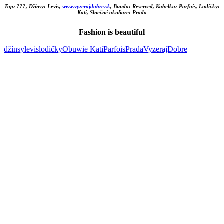
Top: ???, Džínsy: Levis,
www.vyzerajdobre.sk
, Bunda: Reserved, Kabelka: Parfois, Lodičky:
Kati, Slnečné okuliare: Prada
Fashion is beautiful
džínsy
levis
lodičky
Obuwie Kati
Parfois
Prada
VyzerajDobre