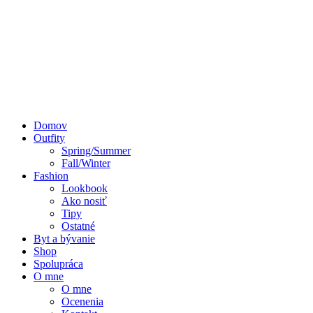
Domov
Outfity
Spring/Summer
Fall/Winter
Fashion
Lookbook
Ako nosiť
Tipy
Ostatné
Byt a bývanie
Shop
Spolupráca
O mne
O mne
Ocenenia