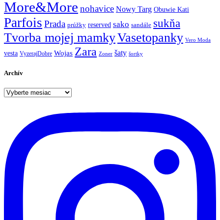
More&More
nohavice
Nowy Targ
Obuwie Kati
Parfois
sukňa
Prada
sako
reserved
prúžky
sandále
Tvorba mojej mamky
Vasetopanky
Vero Moda
Zara
šaty
Wojas
vesta
VyzerajDobre
Zoner
šortky
Archív
Archív