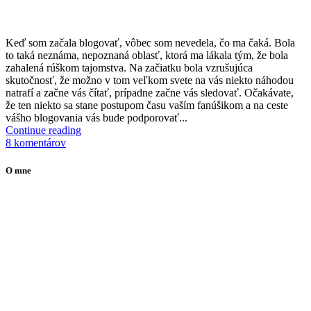
K
eď som začala blogovať, vôbec som nevedela, čo ma čaká. Bola
to taká neznáma, nepoznaná oblasť, ktorá ma lákala tým, že bola
zahalená rúškom tajomstva. Na začiatku bola vzrušujúca
skutočnosť, že možno v tom veľkom svete na vás niekto náhodou
natrafí a začne vás čítať, prípadne začne vás sledovať. Očakávate,
že ten niekto sa stane postupom času vaším fanúšikom a na ceste
vášho blogovania vás bude podporovať...
Continue reading
8 komentárov
O mne