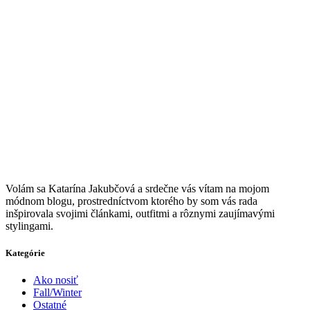
V
olám sa Katarína Jakubčová a srdečne vás vítam na mojom
módnom blogu, prostredníctvom ktorého by som vás rada
inšpirovala svojimi článkami, outfitmi a rôznymi zaujímavými
stylingami.
Kategórie
Ako nosiť
Fall/Winter
Ostatné