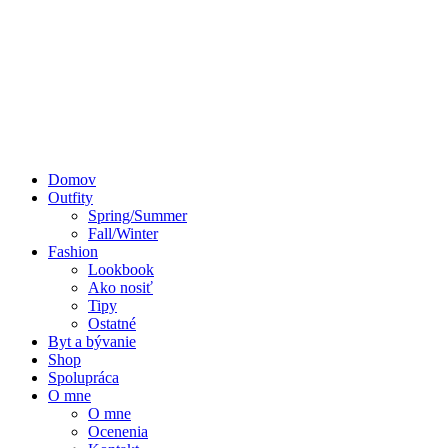
Domov
Outfity
Spring/Summer
Fall/Winter
Fashion
Lookbook
Ako nosiť
Tipy
Ostatné
Byt a bývanie
Shop
Spolupráca
O mne
O mne
Ocenenia