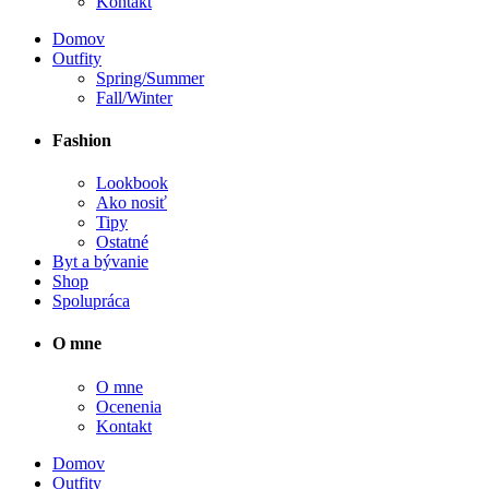
Kontakt
Domov
Outfity
Spring/Summer
Fall/Winter
Fashion
Lookbook
Ako nosiť
Tipy
Ostatné
Byt a bývanie
Shop
Spolupráca
O mne
O mne
Ocenenia
Kontakt
Domov
Outfity