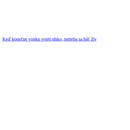
Keď konečne vonku svieti slnko, netreba sa báť živ