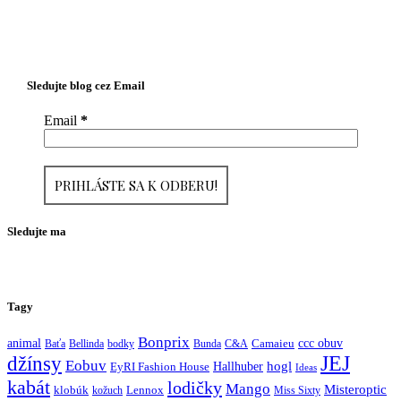
Sledujte blog cez Email
Email
*
Sledujte ma
Tagy
Bonprix
ccc obuv
animal
Baťa
Bellinda
bodky
Bunda
C&A
Camaieu
JEJ
džínsy
Eobuv
hogl
Hallhuber
EyRI Fashion House
Ideas
kabát
lodičky
Mango
Misteroptic
klobúk
kožuch
Lennox
Miss Sixty