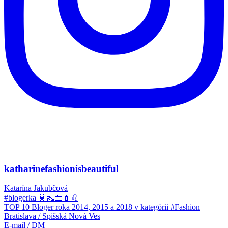
katharinefashionisbeautiful
Katarína Jakubčová
#blogerka 👗👠👜💄♌
TOP 10 Bloger roka 2014, 2015 a 2018 v kategórii #Fashion
Bratislava / Spišská Nová Ves
E-mail / DM