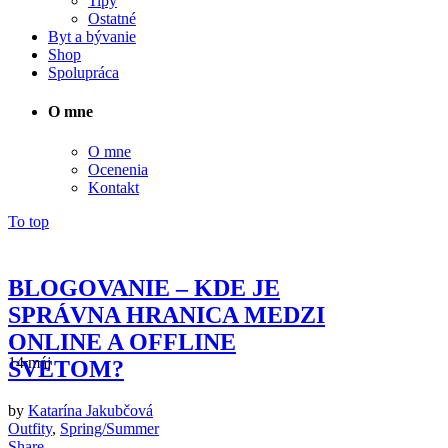
Tipy
Ostatné
Byt a bývanie
Shop
Spolupráca
O mne
O mne
Ocenenia
Kontakt
To top
BLOGOVANIE – KDE JE
SPRÁVNA HRANICA MEDZI
ONLINE A OFFLINE
14
máj
SVETOM?
Topankovo
Aldo
by
Katarína Jakubčová
Outfity
,
Spring/Summer
Share