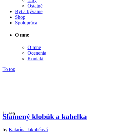
Tipy
Ostatné
Byt a bývanie
Shop
Spolupráca
O mne
O mne
Ocenenia
Kontakt
To top
11
sep
Archive
Slamený klobúk a kabelka
by
Katarína Jakubčová