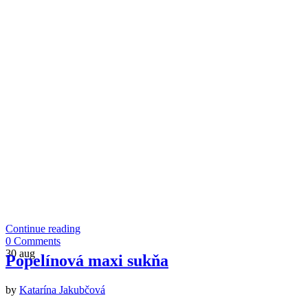
Continue reading
0 Comments
30
aug
Popelínová maxi sukňa
by
Katarína Jakubčová