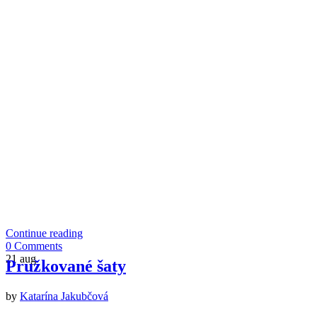
Continue reading
0 Comments
21
aug
Pružkované šaty
by
Katarína Jakubčová