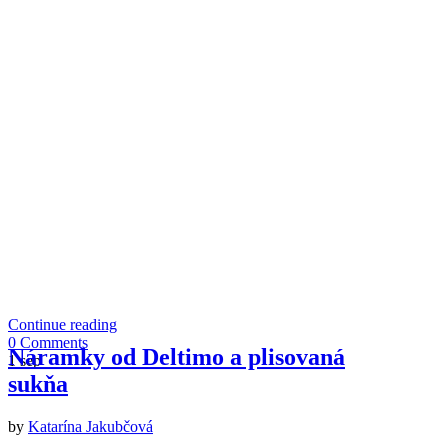
Continue reading
0 Comments
Náramky od Deltimo a plisovaná
1
sep
sukňa
by
Katarína Jakubčová