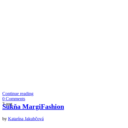
Continue reading
0 Comments
3
aug
Sukňa MargiFashion
by
Katarína Jakubčová