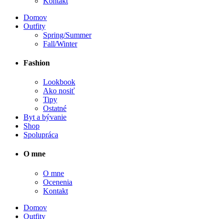
Kontakt
Domov
Outfity
Spring/Summer
Fall/Winter
Fashion
Lookbook
Ako nosiť
Tipy
Ostatné
Byt a bývanie
Shop
Spolupráca
O mne
O mne
Ocenenia
Kontakt
Domov
Outfity