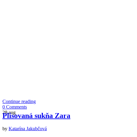
Continue reading
0 Comments
28
aug
Plisovaná sukňa Zara
by
Katarína Jakubčová