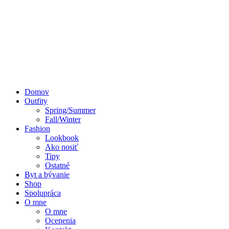
Domov
Outfity
Spring/Summer
Fall/Winter
Fashion
Lookbook
Ako nosiť
Tipy
Ostatné
Byt a bývanie
Shop
Spolupráca
O mne
O mne
Ocenenia