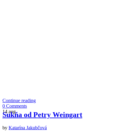
Continue reading
0 Comments
14
aug
Sukňa od Petry Weingart
by
Katarína Jakubčová