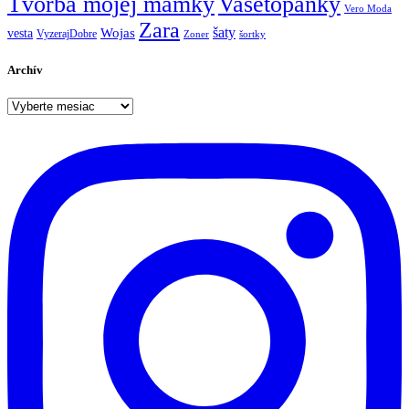
Tvorba mojej mamky
Vasetopanky
Vero Moda
Zara
šaty
Wojas
vesta
VyzerajDobre
Zoner
šortky
Archív
Archív