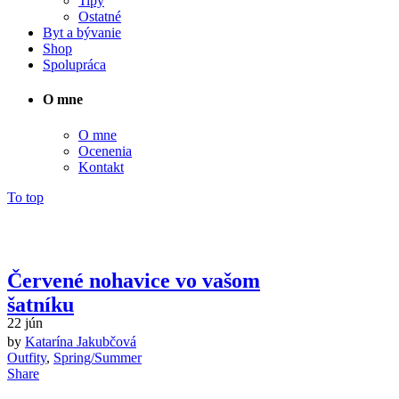
Tipy
Ostatné
Byt a bývanie
Shop
Spolupráca
O mne
O mne
Ocenenia
Kontakt
To top
Červené nohavice vo vašom
šatníku
22
jún
Carpisa
by
Katarína Jakubčová
Tag
Outfity
,
Spring/Summer
Share