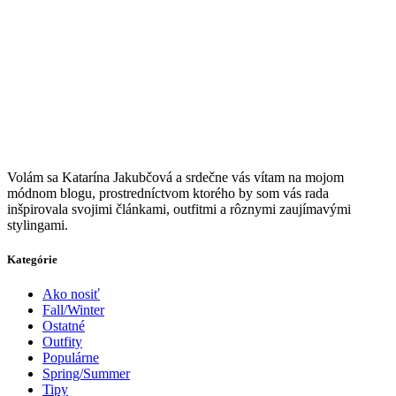
V
olám sa Katarína Jakubčová a srdečne vás vítam na mojom
módnom blogu, prostredníctvom ktorého by som vás rada
inšpirovala svojimi článkami, outfitmi a rôznymi zaujímavými
stylingami.
Kategórie
Ako nosiť
Fall/Winter
Ostatné
Outfity
Populárne
Spring/Summer
Tipy