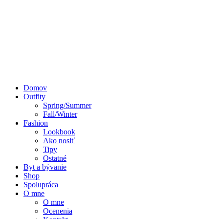
Domov
Outfity
Spring/Summer
Fall/Winter
Fashion
Lookbook
Ako nosiť
Tipy
Ostatné
Byt a bývanie
Shop
Spolupráca
O mne
O mne
Ocenenia