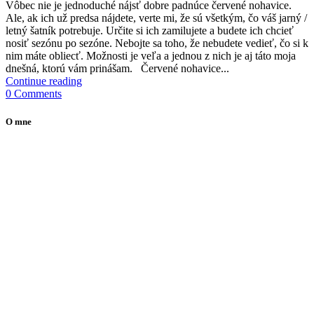
V
ôbec nie je jednoduché nájsť dobre padnúce červené nohavice.
Ale, ak ich už predsa nájdete, verte mi, že sú všetkým, čo váš jarný /
letný šatník potrebuje. Určite si ich zamilujete a budete ich chcieť
nosiť sezónu po sezóne. Nebojte sa toho, že nebudete vedieť, čo si k
nim máte obliecť. Možnosti je veľa a jednou z nich je aj táto moja
dnešná, ktorú vám prinášam. Červené nohavice...
Continue reading
0 Comments
O mne