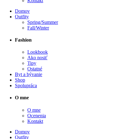
Kontakt
Domov
Outfity
Spring/Summer
Fall/Winter
Fashion
Lookbook
Ako nosiť
Tipy
Ostatné
Byt a bývanie
Shop
Spolupráca
O mne
O mne
Ocenenia
Kontakt
Domov
Outfity