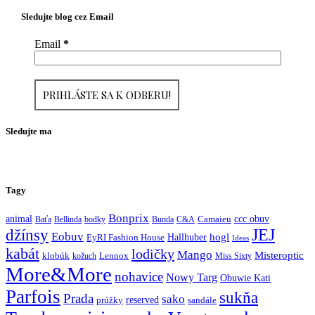
Sledujte blog cez Email
Email
*
Sledujte ma
Tagy
Bonprix
ccc obuv
animal
Baťa
Bellinda
bodky
Bunda
C&A
Camaieu
JEJ
džínsy
Eobuv
hogl
Hallhuber
EyRI Fashion House
Ideas
kabát
lodičky
Mango
Misteroptic
klobúk
kožuch
Lennox
Miss Sixty
More&More
nohavice
Nowy Targ
Obuwie Kati
Parfois
sukňa
Prada
sako
reserved
prúžky
sandále