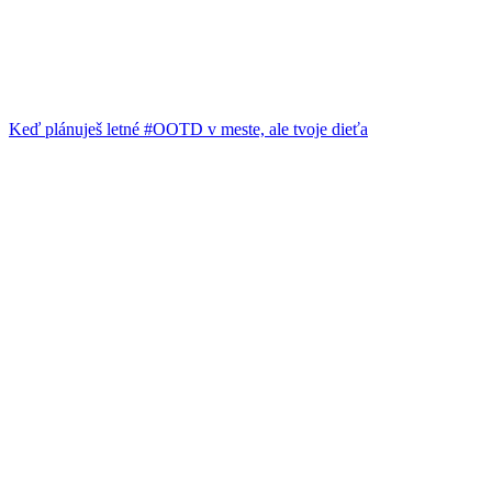
Keď plánuješ letné #OOTD v meste, ale tvoje dieťa