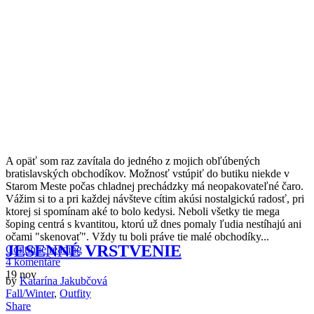
A
opäť som raz zavítala do jedného z mojich obľúbených
bratislavských obchodíkov. Možnosť vstúpiť do butiku niekde v
Starom Meste počas chladnej prechádzky má neopakovateľné čaro.
Vážim si to a pri každej návšteve cítim akúsi nostalgickú radosť, pri
ktorej si spomínam aké to bolo kedysi. Neboli všetky tie mega
šoping centrá s kvantitou, ktorú už dnes pomaly ľudia nestíhajú ani
očami "skenovať". Vždy tu boli práve tie malé obchodíky...
JESENNÉ VRSTVENIE
Continue reading
4 komentáre
19
nov
by
Katarína Jakubčová
Fall/Winter
,
Outfity
Share