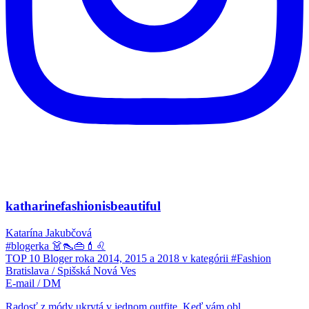
katharinefashionisbeautiful
Katarína Jakubčová
#blogerka 👗👠👜💄♌
TOP 10 Bloger roka 2014, 2015 a 2018 v kategórii #Fashion
Bratislava / Spišská Nová Ves
E-mail / DM
Radosť z módy ukrytá v jednom outfite. Keď vám obl