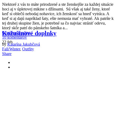
N
iektoré z vás to máte prirodzené a ste ženskejšie za každej situácie
hoci aj v úpletovej mikine s džínsami. Sú však aj také ženy, ktoré
keď si oblečú nebodaj nohavice, ich ženskosť sa hneď vytráca. A
keď si aj dajú napríklad šaty, ešte nemusia mať vyhraté. Ak patríte k
tej druhej skupine žien, je potrebné sa čo najviac strániť odevu,
ktorý skôr patrí do pánskeho šatníka a...
Kožušinové doplnky
Continue reading
10 komentárov
22
feb
by
Katarína Jakubčová
Fall/Winter
,
Outfity
Share