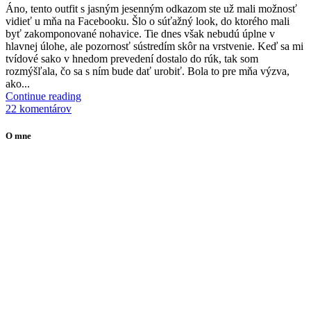
Á
no, tento outfit s jasným jesenným odkazom ste už mali možnosť
vidieť u mňa na Facebooku. Šlo o súťažný look, do ktorého mali
byť zakomponované nohavice. Tie dnes však nebudú úplne v
hlavnej úlohe, ale pozornosť sústredím skôr na vrstvenie. Keď sa mi
tvídové sako v hnedom prevedení dostalo do rúk, tak som
rozmýšľala, čo sa s ním bude dať urobiť. Bola to pre mňa výzva,
ako...
Continue reading
22 komentárov
O mne