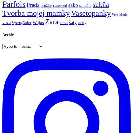
Parfois
sukňa
Prada
sako
reserved
prúžky
sandále
Tvorba mojej mamky
Vasetopanky
Vero Moda
Zara
šaty
Wojas
vesta
VyzerajDobre
Zoner
šortky
Archív
Archív