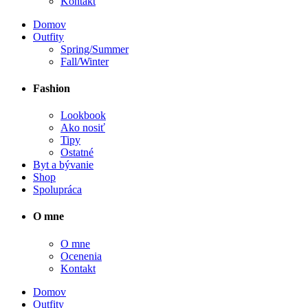
Kontakt
Domov
Outfity
Spring/Summer
Fall/Winter
Fashion
Lookbook
Ako nosiť
Tipy
Ostatné
Byt a bývanie
Shop
Spolupráca
O mne
O mne
Ocenenia
Kontakt
Domov
Outfity