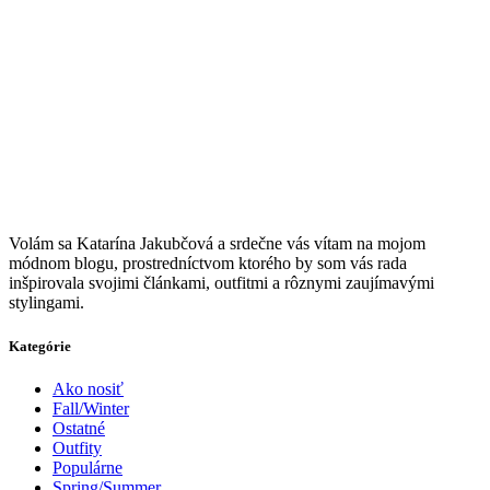
V
olám sa Katarína Jakubčová a srdečne vás vítam na mojom
módnom blogu, prostredníctvom ktorého by som vás rada
inšpirovala svojimi článkami, outfitmi a rôznymi zaujímavými
stylingami.
Kategórie
Ako nosiť
Fall/Winter
Ostatné
Outfity
Populárne
Spring/Summer