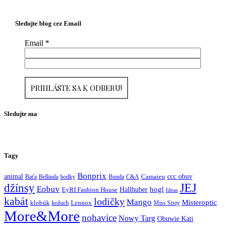
Sledujte blog cez Email
Email
*
Sledujte ma
Tagy
Bonprix
ccc obuv
animal
Baťa
Bellinda
bodky
Bunda
C&A
Camaieu
JEJ
džínsy
Eobuv
hogl
Hallhuber
EyRI Fashion House
Ideas
kabát
lodičky
Mango
Misteroptic
klobúk
kožuch
Lennox
Miss Sixty
More&More
nohavice
Nowy Targ
Obuwie Kati