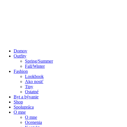
Domov
Outfity
Spring/Summer
Fall/Winter
Fashion
Lookbook
Ako nosiť
Tipy
Ostatné
Byt a bývanie
Shop
Spolupráca
O mne
O mne
Ocenenia