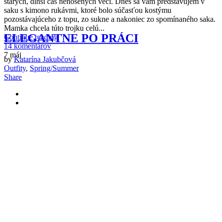
starých, dlhší čas nenosených vecí. Dnes sa vám predstavujem v
saku s kimono rukávmi, ktoré bolo súčasťou kostýmu
pozostávajúceho z topu, zo sukne a nakoniec zo spomínaného saka.
Mamka chcela túto trojku celú...
ELEGANTNE PO PRÁCI
Continue reading
14 komentárov
7
máj
by
Katarína Jakubčová
Outfity
,
Spring/Summer
Share