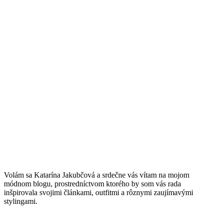
V
olám sa Katarína Jakubčová a srdečne vás vítam na mojom
módnom blogu, prostredníctvom ktorého by som vás rada
inšpirovala svojimi článkami, outfitmi a rôznymi zaujímavými
stylingami.