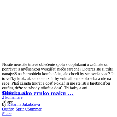
N
osíte neustále tmavé oblečenie spolu s doplnkami a začínate sa
pohrávať s myšlienkou vyskúšať niečo farebné? Doteraz ste si trúfli
nanajvýš na čiernobielu kombináciu, ale chceli by ste oveľa viac? Je
to veľký krok, ak ste doteraz farby vnímali len okolo seba a nie na
sebe. Platí zásada trikrát a dosť Pokiaľ si nie ste istí s farebnosťou
outfitu, držte sa zásady trikrát a dosť. Tri farby a ani...
Dierka ako zrnko maku …
Continue reading
2 komentáre
16
apr
by
Katarína Jakubčová
Outfity
,
Spring/Summer
Share