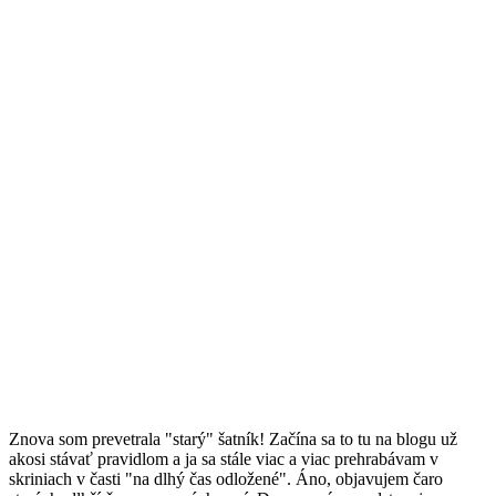
Z
nova som prevetrala "starý" šatník! Začína sa to tu na blogu už
akosi stávať pravidlom a ja sa stále viac a viac prehrabávam v
skriniach v časti "na dlhý čas odložené". Áno, objavujem čaro