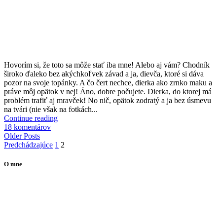
H
ovorím si, že toto sa môže stať iba mne! Alebo aj vám? Chodník
široko ďaleko bez akýchkoľvek závad a ja, dievča, ktoré si dáva
pozor na svoje topánky. A čo čert nechce, dierka ako zrnko maku a
práve môj opätok v nej! Áno, dobre počujete. Dierka, do ktorej má
problém trafiť aj mravček! No nič, opätok zodratý a ja bez úsmevu
na tvári (nie však na fotkách...
Continue reading
18 komentárov
Older Posts
Stránkovanie
Predchádzajúce
1
2
príspevkov
O mne