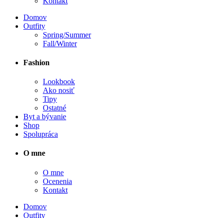
Kontakt
Domov
Outfity
Spring/Summer
Fall/Winter
Fashion
Lookbook
Ako nosiť
Tipy
Ostatné
Byt a bývanie
Shop
Spolupráca
O mne
O mne
Ocenenia
Kontakt
Domov
Outfity