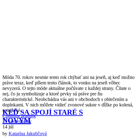
M
óda 70. rokov nesmie tento rok chýbať ani na jeseň, aj keď možno
práve teraz, keď píšem tento článok, to vonku na jeseň vôbec
nevyzerá. O tejto móde aktuálne počúvate z každej strany. Čítate o
nej, čo ju symbolizuje a ktoré prvky sú práve pre ňu
charakteristické. Neobchádza vás ani v obchodoch s oblečením a
doplnkami. V nich môžete vidieť zvonové sukne v dĺžke po kolená,
semišové...
KEĎ SA SPOJÍ STARÉ S
Continue reading
NOVÝM
37 komentárov
14
júl
by
Katarína Jakubčová