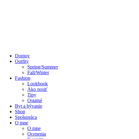
Domov
Outfity
Spring/Summer
Fall/Winter
Fashion
Lookbook
Ako nosiť
Tipy
Ostatné
Byt a bývanie
Shop
Spolupráca
O mne
O mne
Ocenenia