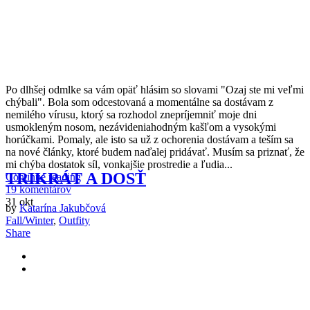
P
o dlhšej odmlke sa vám opäť hlásim so slovami "Ozaj ste mi veľmi
chýbali". Bola som odcestovaná a momentálne sa dostávam z
nemilého vírusu, ktorý sa rozhodol znepríjemniť moje dni
usmokleným nosom, nezávideniahodným kašľom a vysokými
horúčkami. Pomaly, ale isto sa už z ochorenia dostávam a teším sa
na nové články, ktoré budem naďalej pridávať. Musím sa priznať, že
mi chýba dostatok síl, vonkajšie prostredie a ľudia...
TRIKRÁT A DOSŤ
Continue reading
19 komentárov
31
okt
by
Katarína Jakubčová
Fall/Winter
,
Outfity
Share