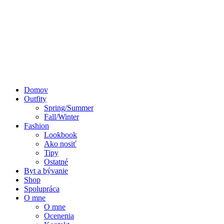
Domov
Outfity
Spring/Summer
Fall/Winter
Fashion
Lookbook
Ako nosiť
Tipy
Ostatné
Byt a bývanie
Shop
Spolupráca
O mne
O mne
Ocenenia