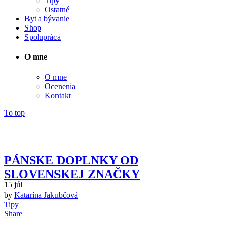
Tipy
Ostatné
Byt a bývanie
Shop
Spolupráca
O mne
O mne
Ocenenia
Kontakt
To top
PÁNSKE DOPLNKY OD
SLOVENSKEJ ZNAČKY
15
júl
Shperka
by
Katarína Jakubčová
Tag
Tipy
Share