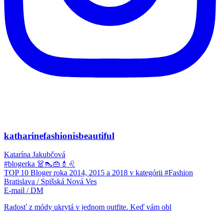
katharinefashionisbeautiful
Katarína Jakubčová
#blogerka 👗👠👜💄♌
TOP 10 Bloger roka 2014, 2015 a 2018 v kategórii #Fashion
Bratislava / Spišská Nová Ves
E-mail / DM
Radosť z módy ukrytá v jednom outfite. Keď vám obl