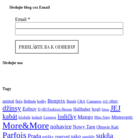
Sledujte blog cez Email
Email
*
Sledujte ma
Tagy
Bonprix
ccc obuv
animal
Baťa
Bellinda
bodky
Bunda
C&A
Camaieu
JEJ
džínsy
Eobuv
hogl
Hallhuber
EyRI Fashion House
Ideas
kabát
lodičky
Mango
Misteroptic
klobúk
kožuch
Lennox
Miss Sixty
More&More
nohavice
Nowy Targ
Obuwie Kati
Parfois
sukňa
Prada
sako
reserved
prúžky
sandále