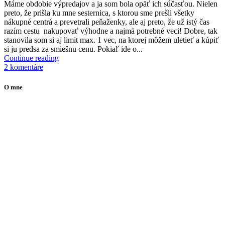
M
áme obdobie výpredajov a ja som bola opäť ich súčasťou. Nielen
preto, že prišla ku mne sesternica, s ktorou sme prešli všetky
nákupné centrá a prevetrali peňaženky, ale aj preto, že už istý čas
razím cestu nakupovať výhodne a najmä potrebné veci! Dobre, tak
stanovila som si aj limit max. 1 vec, na ktorej môžem uletieť a kúpiť
si ju predsa za smiešnu cenu. Pokiaľ ide o...
Continue reading
2 komentáre
O mne