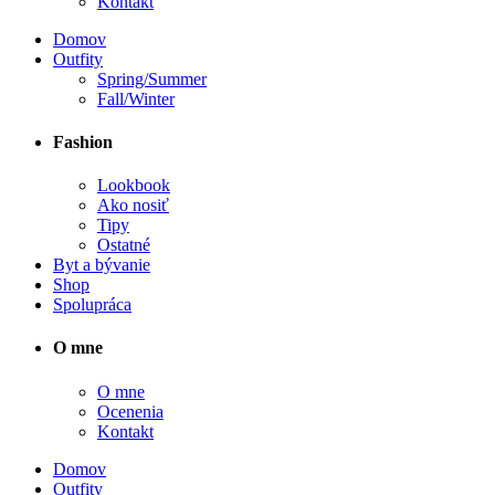
Kontakt
Domov
Outfity
Spring/Summer
Fall/Winter
Fashion
Lookbook
Ako nosiť
Tipy
Ostatné
Byt a bývanie
Shop
Spolupráca
O mne
O mne
Ocenenia
Kontakt
Domov
Outfity