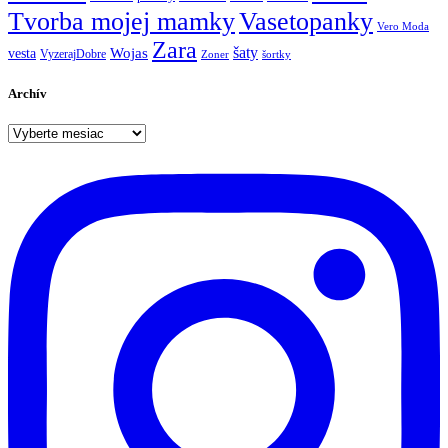
Tvorba mojej mamky
Vasetopanky
Vero Moda
Zara
šaty
Wojas
vesta
VyzerajDobre
Zoner
šortky
Archív
Archív