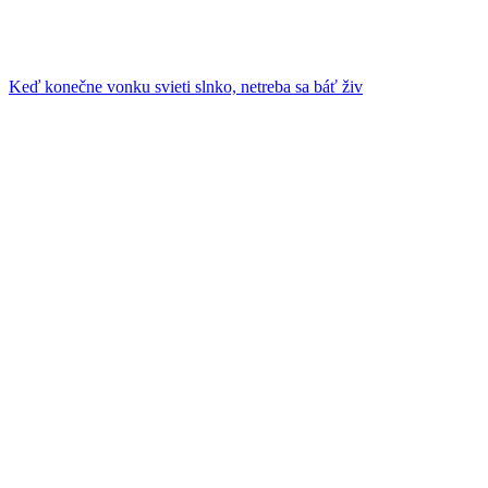
Keď konečne vonku svieti slnko, netreba sa báť živ