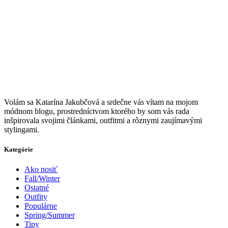
V
olám sa Katarína Jakubčová a srdečne vás vítam na mojom
módnom blogu, prostredníctvom ktorého by som vás rada
inšpirovala svojimi článkami, outfitmi a rôznymi zaujímavými
stylingami.
Kategórie
Ako nosiť
Fall/Winter
Ostatné
Outfity
Populárne
Spring/Summer
Tipy