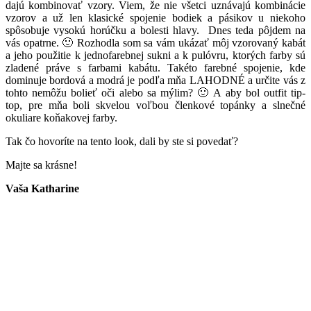
dajú kombinovať vzory. Viem, že nie všetci uznávajú kombinácie
vzorov a už len klasické spojenie bodiek a pásikov u niekoho
spôsobuje vysokú horúčku a bolesti hlavy. Dnes teda pôjdem na
vás opatrne. 🙂 Rozhodla som sa vám ukázať môj vzorovaný kabát
a jeho použitie k jednofarebnej sukni a k pulóvru, ktorých farby sú
zladené práve s farbami kabátu. Takéto farebné spojenie, kde
dominuje bordová a modrá je podľa mňa LAHODNÉ a určite vás z
tohto nemôžu bolieť oči alebo sa mýlim? 🙂 A aby bol outfit tip-
top, pre mňa boli skvelou voľbou členkové topánky a slnečné
okuliare koňakovej farby.
Tak čo hovoríte na tento look, dali by ste si povedať?
Majte sa krásne!
Vaša Katharine