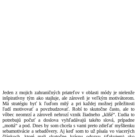
J
eden z mojich zahraničných priateľov v oblasti módy je nielenže
inšpiratívny tým ako stajluje, ale zároveň je veľkým motivátorom.
Má stratégiu byť k ľuďom milý a pri každej možnej príležitosti
ľudí motivovať a povzbudzovať. Robí to skutočne často, ale to
vôbec neomrzí a zároveň nehrozí vznik žiadneho „klišé“. Ľudia to
potrebujú počuť a doslova vyhľadávajú takéto slová, prípadne
„mottá“ a pod. Dnes by som chcela s vami preto zdieľať myšlienku
sebamotivácie a sebadôvery. Aj keď som to už písala vo viacerých
článkoch, ktoré mali skutočne krásnu odozvu (ďakujem) ako