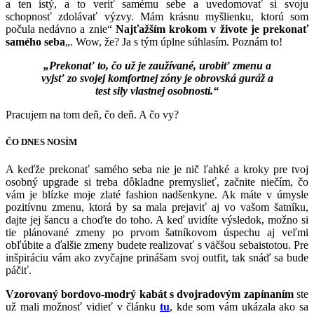
a ten istý, a to veriť samému sebe a uvedomovať si svoju
schopnosť zdolávať výzvy. Mám krásnu myšlienku, ktorú som
počula nedávno a znie“
Najťažším krokom v živote je prekonať
samého seba
„. Wow, že? Ja s tým úplne súhlasím. Poznám to!
„Prekonať to, čo už je zaužívané, urobiť zmenu a
vyjsť zo svojej komfortnej zóny je obrovská guráž a
test sily vlastnej osobnosti.“
Pracujem na tom deň, čo deň. A čo vy?
ČO DNES NOSÍM
A keďže prekonať samého seba nie je nič ľahké a kroky pre tvoj
osobný upgrade si treba dôkladne premyslieť, začnite niečím, čo
vám je blízke moje zlaté fashion nadšenkyne. Ak máte v úmysle
pozitívnu zmenu, ktorá by sa mala prejaviť aj vo vašom šatníku,
dajte jej šancu a choďte do toho. A keď uvidíte výsledok, možno si
tie plánované zmeny po prvom šatníkovom úspechu aj veľmi
obľúbite a ďalšie zmeny budete realizovať s väčšou sebaistotou. Pre
inšpiráciu vám ako zvyčajne prinášam svoj outfit, tak snáď sa bude
páčiť.
Vzorovaný bordovo-modrý kabát s dvojradovým zapínaním
ste
už mali možnosť vidieť v článku
tu
, kde som vám ukázala ako sa