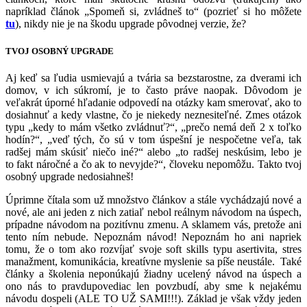
napríklad článok „Spomeň si, zvládneš to“ (pozrieť si ho môžete
tu
), nikdy nie je na škodu upgrade pôvodnej verzie, že?
TVOJ OSOBNÝ UPGRADE
Aj keď sa ľudia usmievajú a tvária sa bezstarostne, za dverami ich
domov, v ich súkromí, je to často práve naopak. Dôvodom je
veľakrát úporné hľadanie odpovedí na otázky kam smerovať, ako to
dosiahnuť a kedy vlastne, čo je niekedy neznesiteľné. Zmes otázok
typu „kedy to mám všetko zvládnuť?“, „prečo nemá deň 2 x toľko
hodín?“, „veď tých, čo sú v tom úspešní je nespočetne veľa, tak
radšej mám skúsiť niečo iné?“ alebo „to radšej neskúsim, lebo je
to fakt náročné a čo ak to nevyjde?“, človeku nepomôžu. Takto tvoj
osobný upgrade nedosiahneš!
Úprimne čítala som už množstvo článkov a stále vychádzajú nové a
nové, ale ani jeden z nich zatiaľ nebol reálnym návodom na úspech,
prípadne návodom na pozitívnu zmenu. A sklamem vás, pretože ani
tento ním nebude. Nepoznám návod! Nepoznám ho ani napriek
tomu, že o tom ako rozvíjať svoje soft skills typu asertivita, stres
manažment, komunikácia, kreatívne myslenie sa píše neustále. Také
články a školenia neponúkajú žiadny ucelený návod na úspech a
ono nás to pravdupovediac len povzbudí, aby sme k nejakému
návodu dospeli (ALE TO UŽ SAMI!!!). Základ je však vždy jeden