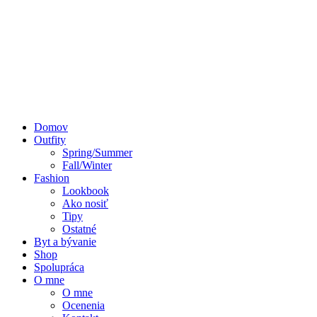
Domov
Outfity
Spring/Summer
Fall/Winter
Fashion
Lookbook
Ako nosiť
Tipy
Ostatné
Byt a bývanie
Shop
Spolupráca
O mne
O mne
Ocenenia