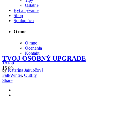
Tipy
Ostatné
Byt a bývanie
Shop
Spolupráca
O mne
O mne
Ocenenia
Kontakt
TVOJ OSOBNÝ UPGRADE
To top
16
feb
by
Katarína Jakubčová
Fall/Winter
,
Outfity
Share