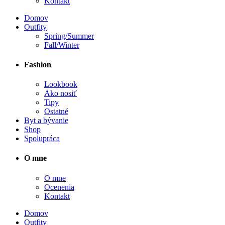
Kontakt
Domov
Outfity
Spring/Summer
Fall/Winter
Fashion
Lookbook
Ako nosiť
Tipy
Ostatné
Byt a bývanie
Shop
Spolupráca
O mne
O mne
Ocenenia
Kontakt
Domov
Outfity